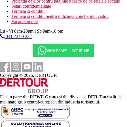
Protectia datelor pentru paginile noastre de pe retelele sociale
Setari confidentialitate
Termeni si conditii
Termeni si conditii pentru utilizarea voucherului cadou
Vacante in rate
Lu - Vi 8am-20pm l Sb 9am-18 pm
031 22 99 222
WHATSAPP - SCRIE-NE
Copyright © 2026, DERTOUR
Facem parte din
REWE Group
si din divizia sa
DER Touristik
, cel
mai mare grup central-european din industria turismului.