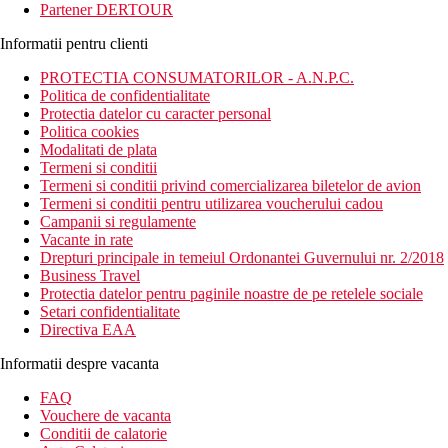
Partener DERTOUR
Informatii pentru clienti
PROTECTIA CONSUMATORILOR - A.N.P.C.
Politica de confidentialitate
Protectia datelor cu caracter personal
Politica cookies
Modalitati de plata
Termeni si conditii
Termeni si conditii privind comercializarea biletelor de avion
Termeni si conditii pentru utilizarea voucherului cadou
Campanii si regulamente
Vacante in rate
Drepturi principale in temeiul Ordonantei Guvernului nr. 2/2018
Business Travel
Protectia datelor pentru paginile noastre de pe retelele sociale
Setari confidentialitate
Directiva EAA
Informatii despre vacanta
FAQ
Vouchere de vacanta
Conditii de calatorie