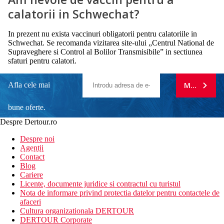
calatorii in Schwechat?
In prezent nu exista vaccinuri obligatorii pentru calatoriile in
Schwechat. Se recomanda vizitarea site-ului „Centrul National de
Supraveghere si Control al Bolilor Transmisibile” in sectiunea
sfaturi pentru calatori.
Afla cele mai
MA ABONE
bune oferte.
Despre Dertour.ro
Inscrie-te la
Despre noi
Agentii
newsletter!
Contact
Blog
Cariere
Licente, documente juridice si contractul cu turistul
Nota de informare privind protectia datelor pentru contactele de
afaceri
Cultura organizationala DERTOUR
DERTOUR Corporate