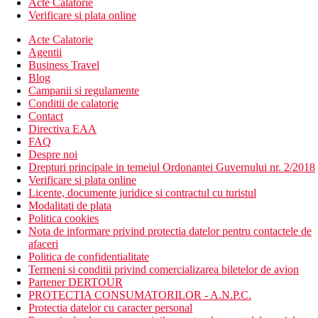
Acte Calatorie
Verificare si plata online
Acte Calatorie
Agentii
Business Travel
Blog
Campanii si regulamente
Conditii de calatorie
Contact
Directiva EAA
FAQ
Despre noi
Drepturi principale in temeiul Ordonantei Guvernului nr. 2/2018
Verificare si plata online
Licente, documente juridice si contractul cu turistul
Modalitati de plata
Politica cookies
Nota de informare privind protectia datelor pentru contactele de
afaceri
Politica de confidentialitate
Termeni si conditii privind comercializarea biletelor de avion
Partener DERTOUR
PROTECTIA CONSUMATORILOR - A.N.P.C.
Protectia datelor cu caracter personal