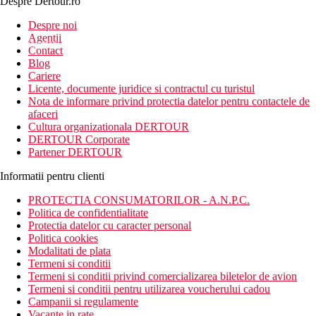
Despre Dertour.ro
Inscrie-te la
Despre noi
Agentii
newsletter!
Contact
Blog
Cariere
Licente, documente juridice si contractul cu turistul
Nota de informare privind protectia datelor pentru contactele de
afaceri
Cultura organizationala DERTOUR
DERTOUR Corporate
Partener DERTOUR
Informatii pentru clienti
PROTECTIA CONSUMATORILOR - A.N.P.C.
Politica de confidentialitate
Protectia datelor cu caracter personal
Politica cookies
Modalitati de plata
Termeni si conditii
Termeni si conditii privind comercializarea biletelor de avion
Termeni si conditii pentru utilizarea voucherului cadou
Campanii si regulamente
Vacante in rate