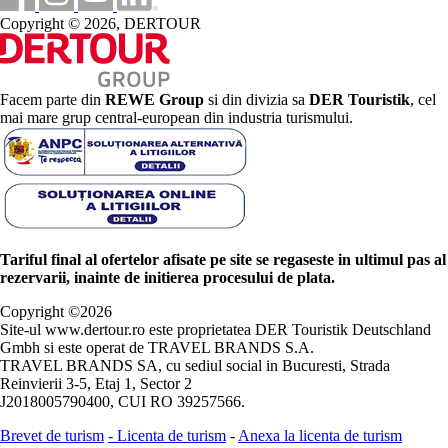
Copyright © 2026, DERTOUR
Facem parte din
REWE Group
si din divizia sa
DER Touristik
, cel
mai mare grup central-european din industria turismului.
Tariful final al ofertelor afisate pe site se regaseste in ultimul pas al
rezervarii, inainte de initierea procesului de plata.
Copyright ©
2026
Site-ul www.dertour.ro este proprietatea DER Touristik Deutschland
Gmbh si este operat de TRAVEL BRANDS S.A.
TRAVEL BRANDS SA, cu sediul social in Bucuresti, Strada
Reinvierii 3-5, Etaj 1, Sector 2
J2018005790400, CUI RO 39257566.
Brevet de turism
-
Licenta de turism
-
Anexa la licenta de turism