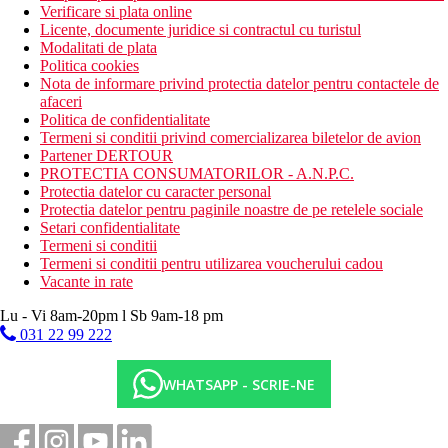
Verificare si plata online
Licente, documente juridice si contractul cu turistul
Modalitati de plata
Politica cookies
Nota de informare privind protectia datelor pentru contactele de
afaceri
Politica de confidentialitate
Termeni si conditii privind comercializarea biletelor de avion
Partener DERTOUR
PROTECTIA CONSUMATORILOR - A.N.P.C.
Protectia datelor cu caracter personal
Protectia datelor pentru paginile noastre de pe retelele sociale
Setari confidentialitate
Termeni si conditii
Termeni si conditii pentru utilizarea voucherului cadou
Vacante in rate
Lu - Vi 8am-20pm l Sb 9am-18 pm
031 22 99 222
WHATSAPP - SCRIE-NE