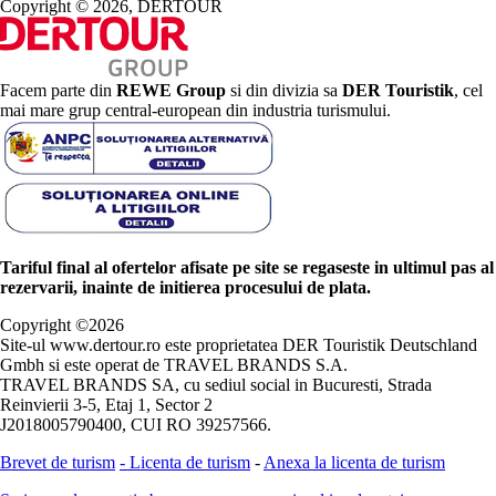
Copyright © 2026, DERTOUR
Facem parte din
REWE Group
si din divizia sa
DER Touristik
, cel
mai mare grup central-european din industria turismului.
Tariful final al ofertelor afisate pe site se regaseste in ultimul pas al
rezervarii, inainte de initierea procesului de plata.
Copyright ©
2026
Site-ul www.dertour.ro este proprietatea DER Touristik Deutschland
Gmbh si este operat de TRAVEL BRANDS S.A.
TRAVEL BRANDS SA, cu sediul social in Bucuresti, Strada
Reinvierii 3-5, Etaj 1, Sector 2
J2018005790400, CUI RO 39257566.
Brevet de turism
-
Licenta de turism
-
Anexa la licenta de turism