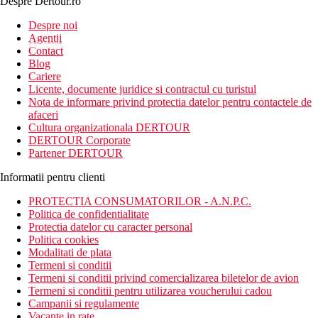
Despre Dertour.ro
Inscrie-te la
Despre noi
Agentii
newsletter!
Contact
Blog
Cariere
Licente, documente juridice si contractul cu turistul
Nota de informare privind protectia datelor pentru contactele de
afaceri
Cultura organizationala DERTOUR
DERTOUR Corporate
Partener DERTOUR
Informatii pentru clienti
PROTECTIA CONSUMATORILOR - A.N.P.C.
Politica de confidentialitate
Protectia datelor cu caracter personal
Politica cookies
Modalitati de plata
Termeni si conditii
Termeni si conditii privind comercializarea biletelor de avion
Termeni si conditii pentru utilizarea voucherului cadou
Campanii si regulamente
Vacante in rate