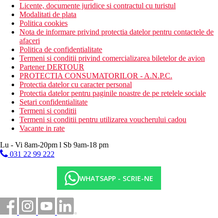
Licente, documente juridice si contractul cu turistul
Modalitati de plata
Politica cookies
Nota de informare privind protectia datelor pentru contactele de
afaceri
Politica de confidentialitate
Termeni si conditii privind comercializarea biletelor de avion
Partener DERTOUR
PROTECTIA CONSUMATORILOR - A.N.P.C.
Protectia datelor cu caracter personal
Protectia datelor pentru paginile noastre de pe retelele sociale
Setari confidentialitate
Termeni si conditii
Termeni si conditii pentru utilizarea voucherului cadou
Vacante in rate
Lu - Vi 8am-20pm l Sb 9am-18 pm
031 22 99 222
WHATSAPP - SCRIE-NE