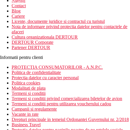
Agentii
newsletter!
Contact
Blog
Cariere
Licente, documente juridice si contractul cu turistul
Nota de informare privind protectia datelor pentru contactele de
afaceri
Cultura organizationala DERTOUR
DERTOUR Corporate
Partener DERTOUR
Informatii pentru clienti
PROTECTIA CONSUMATORILOR - A.N.P.C.
Politica de confidentialitate
Protectia datelor cu caracter personal
Politica cookies
Modalitati de plata
Termeni si conditii
Termeni si conditii privind comercializarea biletelor de avion
Termeni si conditii pentru utilizarea voucherului cadou
Campanii si regulamente
Vacante in rate
Drepturi principale in temeiul Ordonantei Guvernului nr. 2/2018
Business Travel
Protectia datelor pentru paginile noastre de pe retelele sociale