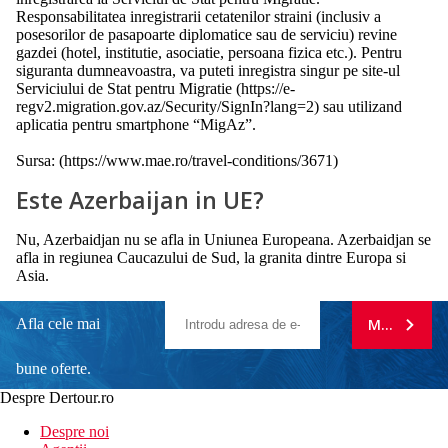
Responsabilitatea inregistrarii cetatenilor straini (inclusiv a
posesorilor de pasapoarte diplomatice sau de serviciu) revine
gazdei (hotel, institutie, asociatie, persoana fizica etc.). Pentru
siguranta dumneavoastra, va puteti inregistra singur pe site-ul
Serviciului de Stat pentru Migratie (https://e-
regv2.migration.gov.az/Security/SignIn?lang=2) sau utilizand
aplicatia pentru smartphone “MigAz”.
Sursa: (https://www.mae.ro/travel-conditions/3671)
Este Azerbaijan in UE?
Nu, Azerbaidjan nu se afla in Uniunea Europeana. Azerbaidjan se
afla in regiunea Caucazului de Sud, la granita dintre Europa si
Asia.
Afla cele mai
MA ABONE
bune oferte.
Despre Dertour.ro
Inscrie-te la
Despre noi