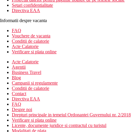
Setari confidentialitate
Directiva EAA
Informatii despre vacanta
FAQ
Vouchere de vacanta
Conditii de calatorie
Acte Calatorie
Verificare si plata online
Acte Calatorie
Agentii
Business Travel
Blog
Campanii si regulamente
Conditii de calatorie
Contact
Directiva EAA
FAQ
Despre noi
Drepturi principale in temeiul Ordonantei Guvernului nr. 2/2018
Verificare si plata online
Licente, documente juridice si contractul cu turistul
Modalitati de plata