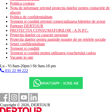
Politica cookies
Nota de informare privind protectia datelor pentru contactele de
afaceri
Politica de confidentialitate
Termeni si conditii privind comercializarea biletelor de avion
Partener DERTOUR
PROTECTIA CONSUMATORILOR - A.N.P.C.
Protectia datelor cu caracter personal
Protectia datelor pentru paginile noastre de pe retelele sociale
Setari confidentialitate
Termeni si conditii
Termeni si conditii pentru utilizarea voucherului cadou
Vacante in rate
Lu - Vi 8am-20pm l Sb 9am-18 pm
031 22 99 222
WHATSAPP - SCRIE-NE
Copyright © 2026, DERTOUR