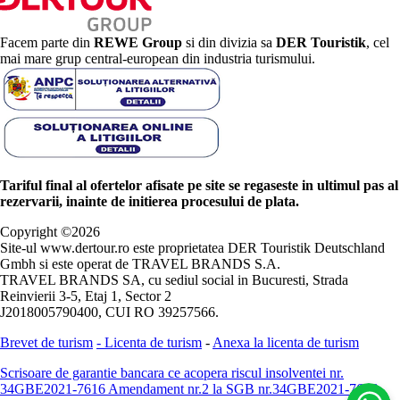
Facem parte din
REWE Group
si din divizia sa
DER Touristik
, cel
mai mare grup central-european din industria turismului.
Tariful final al ofertelor afisate pe site se regaseste in ultimul pas al
rezervarii, inainte de initierea procesului de plata.
Copyright ©
2026
Site-ul www.dertour.ro este proprietatea DER Touristik Deutschland
Gmbh si este operat de TRAVEL BRANDS S.A.
TRAVEL BRANDS SA, cu sediul social in Bucuresti, Strada
Reinvierii 3-5, Etaj 1, Sector 2
J2018005790400, CUI RO 39257566.
Brevet de turism
-
Licenta de turism
-
Anexa la licenta de turism
Scrisoare de garantie bancara ce acopera riscul insolventei nr.
34GBE2021-7616
Amendament nr.2 la SGB nr.34GBE2021-7616