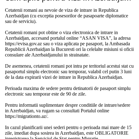
Cetatenii romani au nevoie de viza de intrare in Republica
Azerbaidjan (cu exceptia posesorilor de pasapoarte diplomatice
sau de serviciu).
Cetatenii romani pot obtine o viza electronica de intrare in
Azerbaidjan, accesand portalul online “ASAN VISA”, la adresa
https://evisa.gov.az sau o viza aplicata pe pasaport, la Ambasada
Republicii Azerbaidjan la Bucuresti ori la celelalte misiuni si oficii
consulare ale Azerbaidjanului in strainatate.
De asemenea, cetatenii romani pot intra pe teritoriul acestui stat cu
pasaportul simplu electronic sau temporar, valabil cel putin 3 luni
de la data expirarii vizei de intrare in Republica Azerbaidjan.
Perioada maxima de sedere pentru detinatorii de pasaport simplu
electronic sau temporar este de 90 de zile.
Pentru informatii suplimentare despre conditiile de intrare/sedere
in Azerbaidjan, va rugam sa consultati Portalul online
https://migrationto.az/.
In cazul planificarii unei sederi pentru o perioada mai mare de 15
zile, imediat dupa sosirea in Azerbaidjan, este OBLIGATORIE
inregistrarea la Serviciul de Stat pentru Migratie.