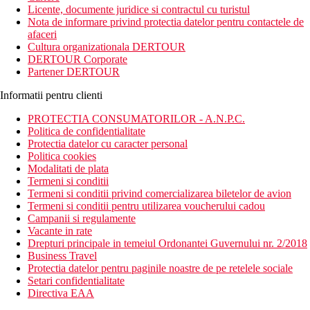
Licente, documente juridice si contractul cu turistul
Nota de informare privind protectia datelor pentru contactele de
afaceri
Cultura organizationala DERTOUR
DERTOUR Corporate
Partener DERTOUR
Informatii pentru clienti
PROTECTIA CONSUMATORILOR - A.N.P.C.
Politica de confidentialitate
Protectia datelor cu caracter personal
Politica cookies
Modalitati de plata
Termeni si conditii
Termeni si conditii privind comercializarea biletelor de avion
Termeni si conditii pentru utilizarea voucherului cadou
Campanii si regulamente
Vacante in rate
Drepturi principale in temeiul Ordonantei Guvernului nr. 2/2018
Business Travel
Protectia datelor pentru paginile noastre de pe retelele sociale
Setari confidentialitate
Directiva EAA