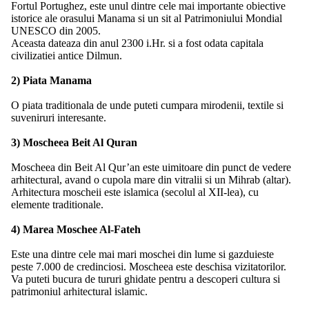
Fortul Portughez, este unul dintre cele mai importante obiective
istorice ale orasului Manama si un sit al Patrimoniului Mondial
UNESCO din 2005.
Aceasta dateaza din anul 2300 i.Hr. si a fost odata capitala
civilizatiei antice Dilmun.
2) Piata Manama
O piata traditionala de unde puteti cumpara mirodenii, textile si
suveniruri interesante.
3) Moscheea Beit Al Quran
Moscheea din Beit Al Qur’an este uimitoare din punct de vedere
arhitectural, avand o cupola mare din vitralii si un Mihrab (altar).
Arhitectura moscheii este islamica (secolul al XII-lea), cu
elemente traditionale.
4) Marea Moschee Al-Fateh
Este una dintre cele mai mari moschei din lume si gazduieste
peste 7.000 de credinciosi. Moscheea este deschisa vizitatorilor.
Va puteti bucura de tururi ghidate pentru a descoperi cultura si
patrimoniul arhitectural islamic.