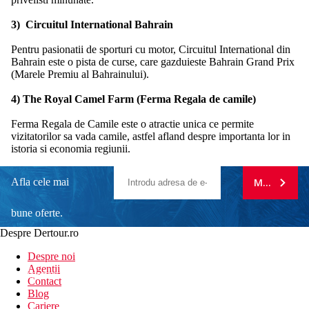
3) Circuitul International Bahrain
Pentru pasionatii de sporturi cu motor, Circuitul International din
Bahrain este o pista de curse, care gazduieste Bahrain Grand Prix
(Marele Premiu al Bahrainului).
4) The Royal Camel Farm (Ferma Regala de camile)
Ferma Regala de Camile este o atractie unica ce permite
vizitatorilor sa vada camile, astfel afland despre importanta lor in
istoria si economia regiunii.
Afla cele mai
MA ABONE
bune oferte.
Despre Dertour.ro
Inscrie-te la
Despre noi
Agentii
newsletter!
Contact
Blog
Cariere