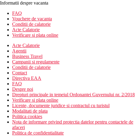
Informatii despre vacanta
FAQ
Vouchere de vacanta
Conditii de calatorie
Acte Calatorie
Verificare si plata online
Acte Calatorie
Agentii
Business Travel
Campanii si regulamente
Conditii de calatorie
Contact
Directiva EAA
FAQ
Despre noi
Drepturi principale in temeiul Ordonantei Guvernului nr. 2/2018
Verificare si plata online
Licente, documente juridice si contractul cu turistul
Modalitati de plata
Politica cookies
Nota de informare privind protectia datelor pentru contactele de
afaceri
Politica de confidentialitate