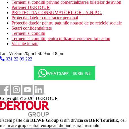
Termeni si conditii privind comercializarea biletelor de avion
Partener DERTOUR
PROTECTIA CONSUMATORILOR - A.N.P.C.
Protectia datelor cu caracter personal
Protectia datelor pentru paginile noastre de pe retelele sociale
Setari confidentialitate
Termeni si conditii
Termeni si conditii pentru utilizarea voucherului cadou
Vacante in rate
Lu - Vi 8am-20pm l Sb 9am-18 pm
031 22 99 222
WHATSAPP - SCRIE-NE
Copyright © 2026, DERTOUR
Facem parte din
REWE Group
si din divizia sa
DER Touristik
, cel
mai mare grup central-european din industria turismului.