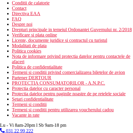
Conditii de calatorie
Contact
Directiva EAA
FAQ
Despre noi
Drepturi principale in temeiul Ordonantei Guvernului nr. 2/2018
Verificare si plata online
Licente, documente juridice si contractul cu turistul
Modalitati de plata
Politica cookies
Nota de informare privind protectia datelor pentru contactele de
afaceri
Politica de confidentialitate
Termeni si conditii privind comercializarea biletelor de avion
Partener DERTOUR
PROTECTIA CONSUMATORILOR - A.N.P.C.
Protectia datelor cu caracter personal
Protectia datelor pentru paginile noastre de pe retelele sociale
Setari confidentialitate
Termeni si conditii
Termeni si conditii pentru utilizarea voucherului cadou
Vacante in rate
Lu - Vi 8am-20pm l Sb 9am-18 pm
031 22 99 222