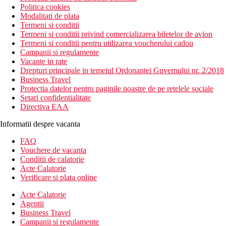
Politica cookies
Modalitati de plata
Termeni si conditii
Termeni si conditii privind comercializarea biletelor de avion
Termeni si conditii pentru utilizarea voucherului cadou
Campanii si regulamente
Vacante in rate
Drepturi principale in temeiul Ordonantei Guvernului nr. 2/2018
Business Travel
Protectia datelor pentru paginile noastre de pe retelele sociale
Setari confidentialitate
Directiva EAA
Informatii despre vacanta
FAQ
Vouchere de vacanta
Conditii de calatorie
Acte Calatorie
Verificare si plata online
Acte Calatorie
Agentii
Business Travel
Campanii si regulamente