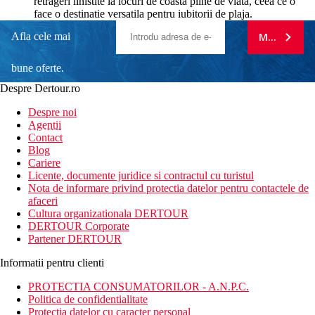
retrageri linistite la locuri de coasta pline de viata, ceea ce o
face o destinatie versatila pentru iubitorii de plaja.
Afla cele mai
MA ABONE
bune oferte.
Despre Dertour.ro
Inscrie-te la
Despre noi
Agentii
newsletter!
Contact
Blog
Cariere
Licente, documente juridice si contractul cu turistul
Nota de informare privind protectia datelor pentru contactele de
afaceri
Cultura organizationala DERTOUR
DERTOUR Corporate
Partener DERTOUR
Informatii pentru clienti
PROTECTIA CONSUMATORILOR - A.N.P.C.
Politica de confidentialitate
Protectia datelor cu caracter personal