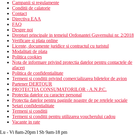
Campanii si regulamente
Conditii de calatorie
Contact
Directiva EAA
FAQ
Despre noi
Drepturi principale in temeiul Ordonantei Guvernului nr. 2/2018
Verificare si plata online
Licente, documente juridice si contractul cu turistul
Modalitati de plata
Politica cookies
Nota de informare privind protectia datelor pentru contactele de
afaceri
Politica de confidentialitate
Termeni si conditii privind comercializarea biletelor de avion
Partener DERTOUR
PROTECTIA CONSUMATORILOR - A.N.P.C.
Protectia datelor cu caracter personal
Protectia datelor pentru paginile noastre de pe retelele sociale
Setari confidentialitate
Termeni si conditii
Termeni si conditii pentru utilizarea voucherului cadou
Vacante in rate
Lu - Vi 8am-20pm l Sb 9am-18 pm