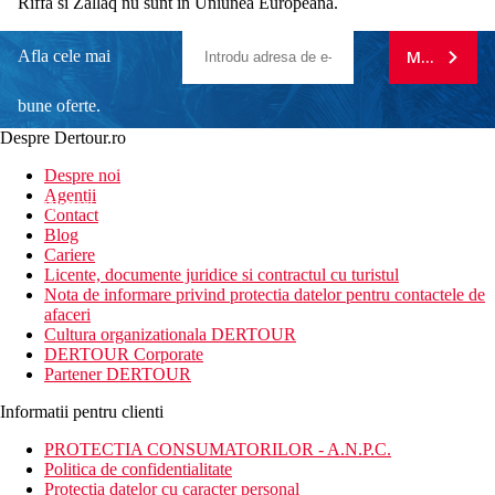
Riffa si Zallaq nu sunt in Uniunea Europeana.
Afla cele mai
MA ABONE
bune oferte.
Despre Dertour.ro
Inscrie-te la
Despre noi
Agentii
newsletter!
Contact
Blog
Cariere
Licente, documente juridice si contractul cu turistul
Nota de informare privind protectia datelor pentru contactele de
afaceri
Cultura organizationala DERTOUR
DERTOUR Corporate
Partener DERTOUR
Informatii pentru clienti
PROTECTIA CONSUMATORILOR - A.N.P.C.
Politica de confidentialitate
Protectia datelor cu caracter personal