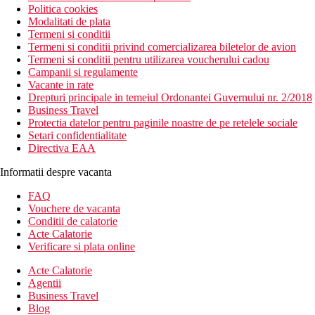
Politica cookies
Modalitati de plata
Termeni si conditii
Termeni si conditii privind comercializarea biletelor de avion
Termeni si conditii pentru utilizarea voucherului cadou
Campanii si regulamente
Vacante in rate
Drepturi principale in temeiul Ordonantei Guvernului nr. 2/2018
Business Travel
Protectia datelor pentru paginile noastre de pe retelele sociale
Setari confidentialitate
Directiva EAA
Informatii despre vacanta
FAQ
Vouchere de vacanta
Conditii de calatorie
Acte Calatorie
Verificare si plata online
Acte Calatorie
Agentii
Business Travel
Blog