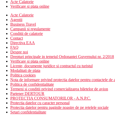
Acte Calatorie
Verificare si plata online
Acte Calatorie
Agentii
Business Travel
Campanii si regulamente
Conditii de calatorie
Contact
Directiva EAA
FAQ
Despre noi
Drepturi principale in temeiul Ordonantei Guvernului nr. 2/2018
Verificare si plata online
Licente, documente juridice si contractul cu turistul
Modalitati de plata
Politica cookies
Nota de informare privind protectia datelor pentru contactele de a
Politica de confidentialitate
Termeni si conditii privind comercializarea biletelor de avion
Partener DERTOUR
PROTECTIA CONSUMATORILOR - A.N.P.C.
Protectia datelor cu caracter personal
Protectia datelor pentru paginile noastre de pe retelele sociale
Setari confidentialitate