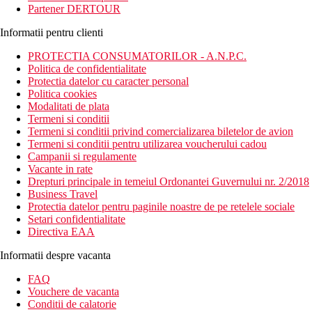
Partener DERTOUR
Informatii pentru clienti
PROTECTIA CONSUMATORILOR - A.N.P.C.
Politica de confidentialitate
Protectia datelor cu caracter personal
Politica cookies
Modalitati de plata
Termeni si conditii
Termeni si conditii privind comercializarea biletelor de avion
Termeni si conditii pentru utilizarea voucherului cadou
Campanii si regulamente
Vacante in rate
Drepturi principale in temeiul Ordonantei Guvernului nr. 2/2018
Business Travel
Protectia datelor pentru paginile noastre de pe retelele sociale
Setari confidentialitate
Directiva EAA
Informatii despre vacanta
FAQ
Vouchere de vacanta
Conditii de calatorie