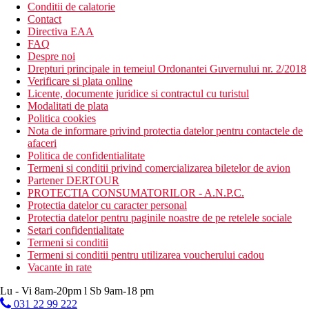
Conditii de calatorie
Contact
Directiva EAA
FAQ
Despre noi
Drepturi principale in temeiul Ordonantei Guvernului nr. 2/2018
Verificare si plata online
Licente, documente juridice si contractul cu turistul
Modalitati de plata
Politica cookies
Nota de informare privind protectia datelor pentru contactele de
afaceri
Politica de confidentialitate
Termeni si conditii privind comercializarea biletelor de avion
Partener DERTOUR
PROTECTIA CONSUMATORILOR - A.N.P.C.
Protectia datelor cu caracter personal
Protectia datelor pentru paginile noastre de pe retelele sociale
Setari confidentialitate
Termeni si conditii
Termeni si conditii pentru utilizarea voucherului cadou
Vacante in rate
Lu - Vi 8am-20pm l Sb 9am-18 pm
031 22 99 222