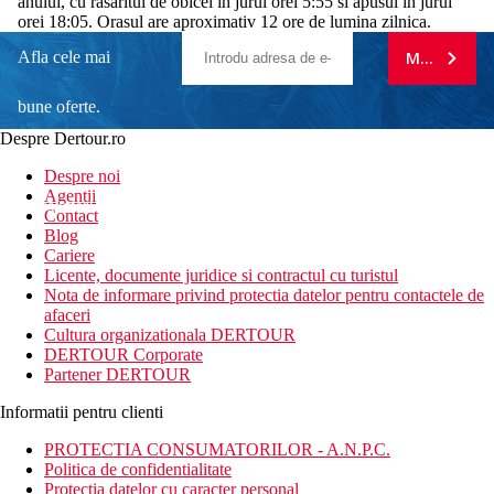
anului, cu rasaritul de obicei in jurul orei 5:55 si apusul in jurul
orei 18:05. Orasul are aproximativ 12 ore de lumina zilnica.
Afla cele mai
MA ABONE
bune oferte.
Despre Dertour.ro
Inscrie-te la
Despre noi
Agentii
newsletter!
Contact
Blog
Cariere
Licente, documente juridice si contractul cu turistul
Nota de informare privind protectia datelor pentru contactele de
afaceri
Cultura organizationala DERTOUR
DERTOUR Corporate
Partener DERTOUR
Informatii pentru clienti
PROTECTIA CONSUMATORILOR - A.N.P.C.
Politica de confidentialitate
Protectia datelor cu caracter personal