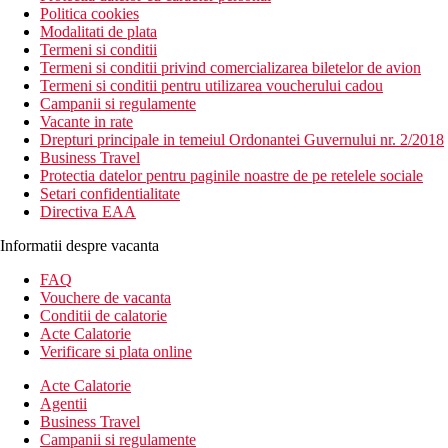
Politica cookies
Modalitati de plata
Termeni si conditii
Termeni si conditii privind comercializarea biletelor de avion
Termeni si conditii pentru utilizarea voucherului cadou
Campanii si regulamente
Vacante in rate
Drepturi principale in temeiul Ordonantei Guvernului nr. 2/2018
Business Travel
Protectia datelor pentru paginile noastre de pe retelele sociale
Setari confidentialitate
Directiva EAA
Informatii despre vacanta
FAQ
Vouchere de vacanta
Conditii de calatorie
Acte Calatorie
Verificare si plata online
Acte Calatorie
Agentii
Business Travel
Campanii si regulamente