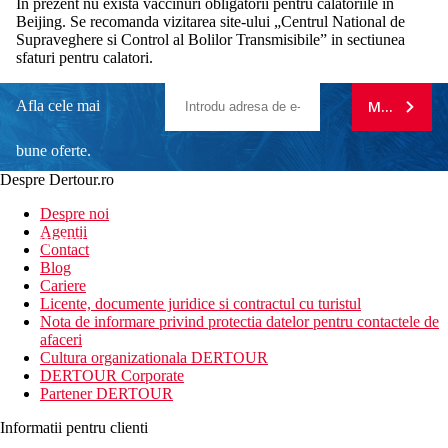
In prezent nu exista vaccinuri obligatorii pentru calatoriile in
Beijing. Se recomanda vizitarea site-ului „Centrul National de
Supraveghere si Control al Bolilor Transmisibile” in sectiunea
sfaturi pentru calatori.
Afla cele mai
MA ABONE
bune oferte.
Despre Dertour.ro
Inscrie-te la
Despre noi
Agentii
newsletter!
Contact
Blog
Cariere
Licente, documente juridice si contractul cu turistul
Nota de informare privind protectia datelor pentru contactele de
afaceri
Cultura organizationala DERTOUR
DERTOUR Corporate
Partener DERTOUR
Informatii pentru clienti