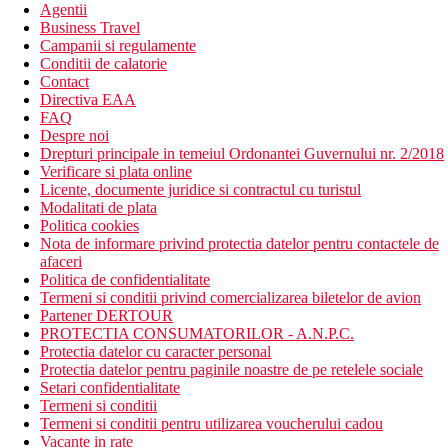
Agentii
Business Travel
Campanii si regulamente
Conditii de calatorie
Contact
Directiva EAA
FAQ
Despre noi
Drepturi principale in temeiul Ordonantei Guvernului nr. 2/2018
Verificare si plata online
Licente, documente juridice si contractul cu turistul
Modalitati de plata
Politica cookies
Nota de informare privind protectia datelor pentru contactele de
afaceri
Politica de confidentialitate
Termeni si conditii privind comercializarea biletelor de avion
Partener DERTOUR
PROTECTIA CONSUMATORILOR - A.N.P.C.
Protectia datelor cu caracter personal
Protectia datelor pentru paginile noastre de pe retelele sociale
Setari confidentialitate
Termeni si conditii
Termeni si conditii pentru utilizarea voucherului cadou
Vacante in rate