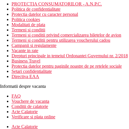
PROTECTIA CONSUMATORILOR - A.N.P.C.
Politica de confidentialitate
Protectia datelor cu caracter personal
Politica cookies
Modalitati de plata
Termeni si conditii
Termeni si conditii privind comercializarea biletelor de avion
Termeni si conditii pentru utilizarea voucherului cadou
Campanii si regulamente
Vacante in rate
Drepturi principale in temeiul Ordonantei Guvernului nr. 2/2018
Business Travel
Protectia datelor pentru paginile noastre de pe retelele sociale
Setari confidentialitate
Directiva EAA
Informatii despre vacanta
FAQ
Vouchere de vacanta
Conditii de calatorie
Acte Calatorie
Verificare si plata online
Acte Calatorie