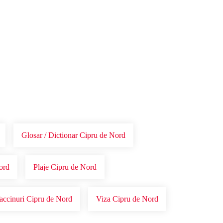
Glosar / Dictionar Cipru de Nord
ord
Plaje Cipru de Nord
accinuri Cipru de Nord
Viza Cipru de Nord