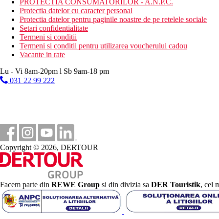
PROTECTIA CONSUMATORILOR - A.N.P.C.
Protectia datelor cu caracter personal
Protectia datelor pentru paginile noastre de pe retelele sociale
Setari confidentialitate
Termeni si conditii
Termeni si conditii pentru utilizarea voucherului cadou
Vacante in rate
Lu - Vi 8am-20pm l Sb 9am-18 pm
031 22 99 222
Copyright © 2026, DERTOUR
Facem parte din
REWE Group
si din divizia sa
DER Touristik
, cel 