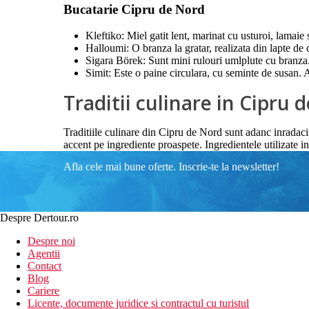
Bucatarie Cipru de Nord
Kleftiko: Miel gatit lent, marinat cu usturoi, lamaie
Halloumi: O branza la gratar, realizata din lapte de 
Sigara Börek: Sunt mini rulouri umlplute cu branza
Simit: Este o paine circulara, cu seminte de susan. 
Traditii culinare in Cipru 
Traditiile culinare din Cipru de Nord sunt adanc inradaci
accent pe ingrediente proaspete. Ingredientele utilizate i
Afla cele mai bune oferte. Inscrie-te la newsletter!
Despre Dertour.ro
Despre noi
Agentii
Contact
Blog
Cariere
Licente, documente juridice si contractul cu turistul