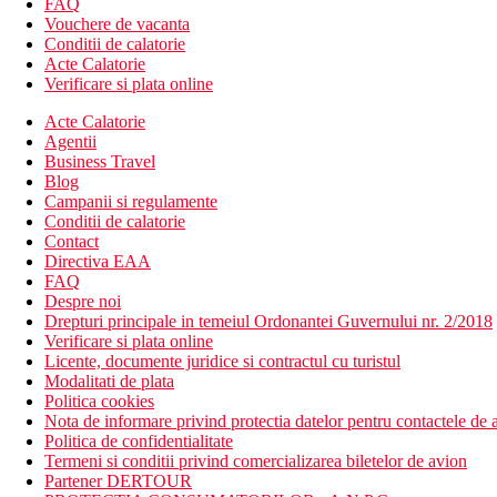
FAQ
Vouchere de vacanta
Conditii de calatorie
Acte Calatorie
Verificare si plata online
Acte Calatorie
Agentii
Business Travel
Blog
Campanii si regulamente
Conditii de calatorie
Contact
Directiva EAA
FAQ
Despre noi
Drepturi principale in temeiul Ordonantei Guvernului nr. 2/2018
Verificare si plata online
Licente, documente juridice si contractul cu turistul
Modalitati de plata
Politica cookies
Nota de informare privind protectia datelor pentru contactele de a
Politica de confidentialitate
Termeni si conditii privind comercializarea biletelor de avion
Partener DERTOUR