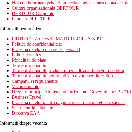
Nota de informare privind protectia datelor pentru contactele de a
Cultura organizationala DERTOUR
DERTOUR Corporate
Partener DERTOUR
Informatii pentru clienti
PROTECTIA CONSUMATORILOR - A.N.P.C.
Politica de confidentialitate
Protectia datelor cu caracter personal
Politica cookies
Modalitati de plata
Termeni si conditii
Termeni si conditii privind comercializarea biletelor de avion
Termeni si conditii pentru utilizarea voucherului cadou
Campanii si regulamente
Vacante in rate
Drepturi principale in temeiul Ordonantei Guvernului nr. 2/2018
Business Travel
Protectia datelor pentru paginile noastre de pe retelele sociale
Setari confidentialitate
Directiva EAA
Informatii despre vacanta