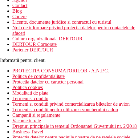
newsletter!
Contact
Blog
Cariere
Licente, documente juridice si contractul cu turistul
Nota de informare privind protectia datelor pentru contactele de
afaceri
Cultura organizationala DERTOUR
DERTOUR Corporate
Partener DERTOUR
Informatii pentru clienti
PROTECTIA CONSUMATORILOR - A.N.P.C.
Politica de confidentialitate
Protectia datelor cu caracter personal
Politica cookies
Modalitati de plata
Termeni si conditii
Termeni si conditii privind comercializarea biletelor de avion
Termeni si conditii pentru utilizarea voucherului cadou
Campanii si regulamente
Vacante in rate
Drepturi principale in temeiul Ordonantei Guvernului nr. 2/2018
Business Travel
Protectia datelor pentru paginile noastre de pe retelele sociale