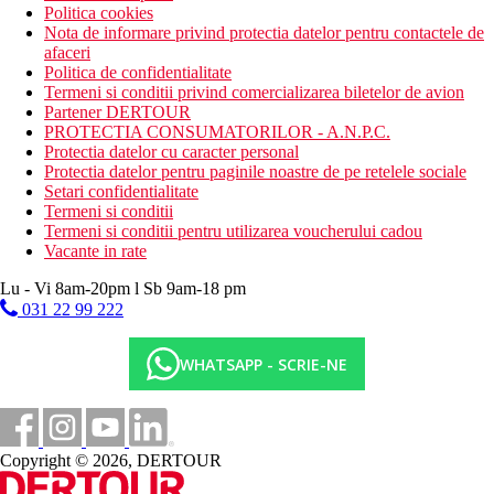
Politica cookies
Nota de informare privind protectia datelor pentru contactele de
afaceri
Politica de confidentialitate
Termeni si conditii privind comercializarea biletelor de avion
Partener DERTOUR
PROTECTIA CONSUMATORILOR - A.N.P.C.
Protectia datelor cu caracter personal
Protectia datelor pentru paginile noastre de pe retelele sociale
Setari confidentialitate
Termeni si conditii
Termeni si conditii pentru utilizarea voucherului cadou
Vacante in rate
Lu - Vi 8am-20pm l Sb 9am-18 pm
031 22 99 222
WHATSAPP - SCRIE-NE
Copyright © 2026, DERTOUR