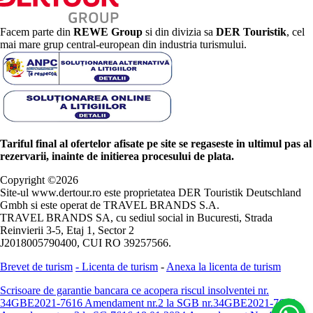
Facem parte din
REWE Group
si din divizia sa
DER Touristik
, cel
mai mare grup central-european din industria turismului.
Tariful final al ofertelor afisate pe site se regaseste in ultimul pas al
rezervarii, inainte de initierea procesului de plata.
Copyright ©
2026
Site-ul www.dertour.ro este proprietatea DER Touristik Deutschland
Gmbh si este operat de TRAVEL BRANDS S.A.
TRAVEL BRANDS SA, cu sediul social in Bucuresti, Strada
Reinvierii 3-5, Etaj 1, Sector 2
J2018005790400, CUI RO 39257566.
Brevet de turism
-
Licenta de turism
-
Anexa la licenta de turism
Scrisoare de garantie bancara ce acopera riscul insolventei nr.
34GBE2021-7616
Amendament nr.2 la SGB nr.34GBE2021-7616