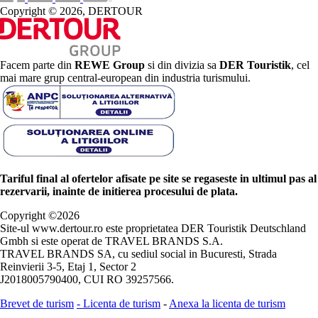
Copyright © 2026, DERTOUR
Facem parte din
REWE Group
si din divizia sa
DER Touristik
, cel
mai mare grup central-european din industria turismului.
Tariful final al ofertelor afisate pe site se regaseste in ultimul pas al
rezervarii, inainte de initierea procesului de plata.
Copyright ©
2026
Site-ul www.dertour.ro este proprietatea DER Touristik Deutschland
Gmbh si este operat de TRAVEL BRANDS S.A.
TRAVEL BRANDS SA, cu sediul social in Bucuresti, Strada
Reinvierii 3-5, Etaj 1, Sector 2
J2018005790400, CUI RO 39257566.
Brevet de turism
-
Licenta de turism
-
Anexa la licenta de turism