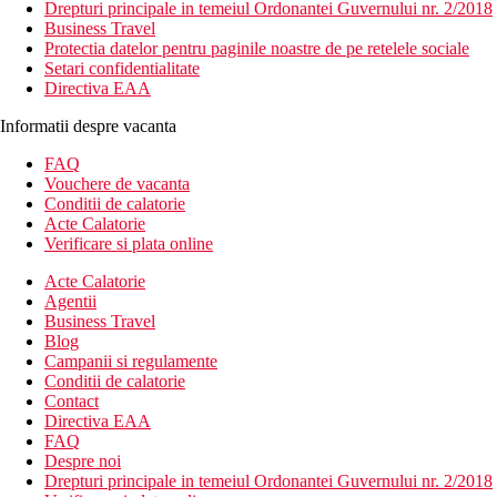
Drepturi principale in temeiul Ordonantei Guvernului nr. 2/2018
Business Travel
Protectia datelor pentru paginile noastre de pe retelele sociale
Setari confidentialitate
Directiva EAA
Informatii despre vacanta
FAQ
Vouchere de vacanta
Conditii de calatorie
Acte Calatorie
Verificare si plata online
Acte Calatorie
Agentii
Business Travel
Blog
Campanii si regulamente
Conditii de calatorie
Contact
Directiva EAA
FAQ
Despre noi
Drepturi principale in temeiul Ordonantei Guvernului nr. 2/2018