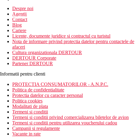
Inscrie-te la
Despre noi
Agentii
newsletter!
Contact
Blog
Cariere
Licente, documente juridice si contractul cu turistul
Nota de informare privind protectia datelor pentru contactele de
afaceri
Cultura organizationala DERTOUR
DERTOUR Corporate
Partener DERTOUR
Informatii pentru clienti
PROTECTIA CONSUMATORILOR - A.N.P.C.
Politica de confidentialitate
Protectia datelor cu caracter personal
Politica cookies
Modalitati de plata
Termeni si conditii
Termeni si conditii privind comercializarea biletelor de avion
Termeni si conditii pentru utilizarea voucherului cadou
Campanii si regulamente
Vacante in rate