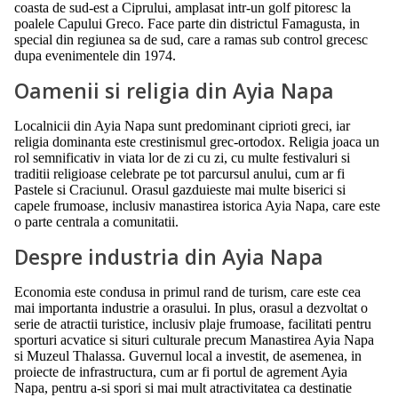
coasta de sud-est a Ciprului, amplasat intr-un golf pitoresc la
poalele Capului Greco. Face parte din districtul Famagusta, in
special din regiunea sa de sud, care a ramas sub control grecesc
dupa evenimentele din 1974.
Oamenii si religia din Ayia Napa
Localnicii din Ayia Napa sunt predominant ciprioti greci, iar
religia dominanta este crestinismul grec-ortodox. Religia joaca un
rol semnificativ in viata lor de zi cu zi, cu multe festivaluri si
traditii religioase celebrate pe tot parcursul anului, cum ar fi
Pastele si Craciunul. Orasul gazduieste mai multe biserici si
capele frumoase, inclusiv manastirea istorica Ayia Napa, care este
o parte centrala a comunitatii.
Despre industria din Ayia Napa
Economia este condusa in primul rand de turism, care este cea
mai importanta industrie a orasului. In plus, orasul a dezvoltat o
serie de atractii turistice, inclusiv plaje frumoase, facilitati pentru
sporturi acvatice si situri culturale precum Manastirea Ayia Napa
si Muzeul Thalassa. Guvernul local a investit, de asemenea, in
proiecte de infrastructura, cum ar fi portul de agrement Ayia
Napa, pentru a-si spori si mai mult atractivitatea ca destinatie