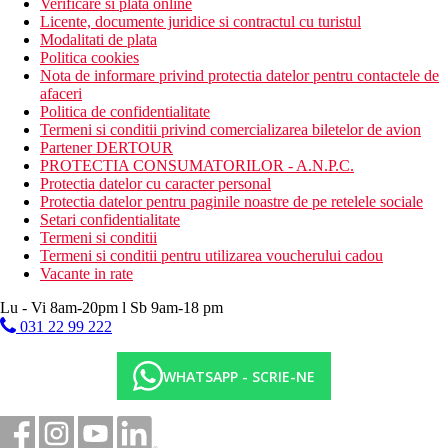
Verificare si plata online
Licente, documente juridice si contractul cu turistul
Modalitati de plata
Politica cookies
Nota de informare privind protectia datelor pentru contactele de
afaceri
Politica de confidentialitate
Termeni si conditii privind comercializarea biletelor de avion
Partener DERTOUR
PROTECTIA CONSUMATORILOR - A.N.P.C.
Protectia datelor cu caracter personal
Protectia datelor pentru paginile noastre de pe retelele sociale
Setari confidentialitate
Termeni si conditii
Termeni si conditii pentru utilizarea voucherului cadou
Vacante in rate
Lu - Vi 8am-20pm l Sb 9am-18 pm
031 22 99 222
WHATSAPP - SCRIE-NE