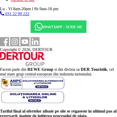
Lu - Vi 8am-20pm l Sb 9am-18 pm
031 22 99 222
WHATSAPP - SCRIE-NE
Copyright © 2026, DERTOUR
Facem parte din
REWE Group
si din divizia sa
DER Touristik
, cel
mai mare grup central-european din industria turismului.
Tariful final al ofertelor afisate pe site se regaseste in ultimul pas al
rezervarii, inainte de initierea procesului de plata.