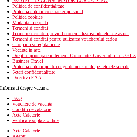
PROTECTIA CONSUMATORILOR - A.N.P.C.
Politica de confidentialitate
Protectia datelor cu caracter personal
Politica cookies
Modalitati de plata
Termeni si conditii
Termeni si conditii privind comercializarea biletelor de avion
Termeni si conditii pentru utilizarea voucherului cadou
Campanii si regulamente
Vacante in rate
Drepturi principale in temeiul Ordonantei Guvernului nr. 2/2018
Business Travel
Protectia datelor pentru paginile noastre de pe retelele sociale
Setari confidentialitate
Directiva EAA
Informatii despre vacanta
FAQ
Vouchere de vacanta
Conditii de calatorie
Acte Calatorie
Verificare si plata online
Acte Calatorie
Agentii