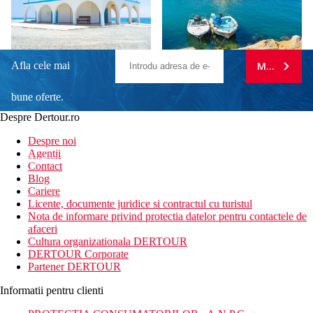
Afla cele mai
MA ABONE
bune oferte.
Despre Dertour.ro
Inscrie-te la
Despre noi
Agentii
newsletter!
Contact
Blog
Cariere
Licente, documente juridice si contractul cu turistul
Nota de informare privind protectia datelor pentru contactele de
afaceri
Cultura organizationala DERTOUR
DERTOUR Corporate
Partener DERTOUR
Informatii pentru clienti