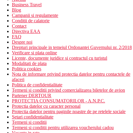
Business Travel
Blog
Campanii si regulamente
Conditii de calatorie
Contact
Directiva EAA
FAQ
Despre noi
Drepturi principale in temeiul Ordonantei Guvernului nr. 2/2018
Verificare si plata online
Licente, documente juridice si contractul cu turistul
Modalitati de plata
Politica cookies
Nota de informare privind protectia datelor pentru contactele de
afaceri
Politica de confidentialitate
Termeni si conditii privind comercializarea biletelor de avion
Partener DERTOUR
PROTECTIA CONSUMATORILOR - A.N.P.C.
Protectia datelor cu caracter personal
Protectia datelor pentru paginile noastre de pe retelele sociale
Setari confidentialitate
Termeni si conditii
Termeni si conditii pentru utilizarea voucherului cadou
Vacante in rate