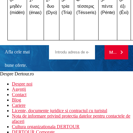
0-
1-
2-
3-
4-
5-
6-
μηδέν
ένας
δυο
τρία
τέσσερις
πέντε
έξι
(midén)
(énas)
(Dyo)
(Tría)
(Tésseris)
(Pénte)
(Éxi)
Afla cele mai
MA ABONE
bune oferte.
Despre Dertour.ro
Inscrie-te la
Despre noi
Agentii
newsletter!
Contact
Blog
Cariere
Licente, documente juridice si contractul cu turistul
Nota de informare privind protectia datelor pentru contactele de
afaceri
Cultura organizationala DERTOUR
DERTOUR Corporate