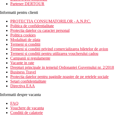
Partener DERTOUR
Informatii pentru clienti
PROTECTIA CONSUMATORILOR - A.N.P.C.
Politica de confidentialitate
Protectia datelor cu caracter personal
Politica cookies
Modalitati de plata
Termeni si conditii
Termeni si conditii privind comercializarea biletelor de avion
Termeni si conditii pentru utilizarea voucherului cadou
Campanii si regulamente
Vacante in rate
Drepturi principale in temeiul Ordonantei Guvernului nr. 2/2018
Business Travel
Protectia datelor pentru paginile noastre de pe retelele sociale
Setari confidentialitate
Directiva EAA
Informatii despre vacanta
FAQ
Vouchere de vacanta
Conditii de calatorie