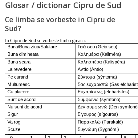
Glosar / dictionar Cipru de Sud
Ce limba se vorbeste in Cipru de
Sud?
In Cipru de Sud se vorbeste limba greaca:
Buna/Buna ziua/Salutare
Γειά σου
(Geiá sou)
Buna dimineata
Καλημέρα
(Kaliméra)
Buna seara
Καλησπέρα
(Kalispéra)
La revedere
Αντίο
(Antío)
Pe curand
Σύντομα
(sýntoma)
Multumesc
Σας ευχαριστώ
(Sas efcharist
Cu placere
Ευχαρίστως
(efcharístos)
Sunt de acord
Συμφωνώ
(symfonó)
Nu sunt de acord
Δεν συμφωνώ
(Den symfonó
Sigur
Σίγουρος
(sígouros)
Va rog
Παρακαλώ
(Parakaló)
Scuze
Συγνώμη
(Sygnómi)