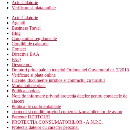
Acte Calatorie
Verificare si plata online
Acte Calatorie
Agentii
Business Travel
Blog
Campanii si regulamente
Conditii de calatorie
Contact
Directiva EAA
FAQ
Despre noi
Drepturi principale in temeiul Ordonantei Guvernului nr. 2/2018
Verificare si plata online
Licente, documente juridice si contractul cu turistul
Modalitati de plata
Politica cookies
Nota de informare privind protectia datelor pentru contactele de
afaceri
Politica de confidentialitate
Termeni si conditii privind comercializarea biletelor de avion
Partener DERTOUR
PROTECTIA CONSUMATORILOR - A.N.P.C.
Protectia datelor cu caracter personal