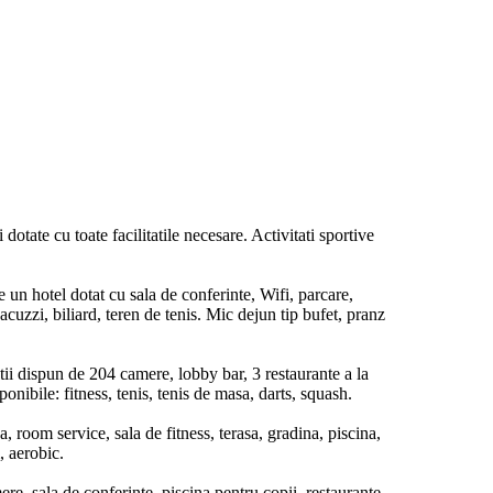
tate cu toate facilitatile necesare. Activitati sportive
 un hotel dotat cu sala de conferinte, Wifi, parcare,
acuzzi, biliard, teren de tenis. Mic dejun tip bufet, pranz
etii dispun de 204 camere, lobby bar, 3 restaurante a la
ponibile: fitness, tenis, tenis de masa, darts, squash.
 room service, sala de fitness, terasa, gradina, piscina,
m, aerobic.
ere, sala de conferinte, piscina pentru copii, restaurante