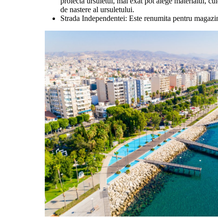
proiecta ursuletul, mai exat pot alege materialul, cu
de nastere al ursuletului.
Strada Independentei: Este renumita pentru magazine