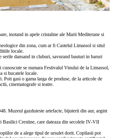
are, inotand in apele cristaline ale Marii Mediterane si
arheologice din zona, cum ar fi Castelul Limassol si situl
tiile locale.
e serile dansand in cluburi, savurand bauturi in baruri
ai cunoscute se numara Festivalul Vinului de la Limassol,
 si bucatele locale.
 Poti gasi o gama larga de produse, de la articole de
tii, cinematografe si teatre.
48. Muzeul gazduieste artefacte, bijuterii din aur, argint
i Basilici Crestine, care dateaza din secolele IV-VII
opiilor de a alege tipul de ursulet dorit. Copilasii pot