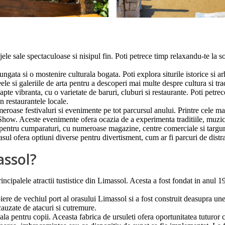
le sale spectaculoase si nisipul fin. Poti petrece timp relaxandu-te la so
lungata si o mostenire culturala bogata. Poti explora siturile istorice si 
si galeriile de arta pentru a descoperi mai multe despre cultura si tradi
te vibranta, cu o varietate de baruri, cluburi si restaurante. Poti petrec
 restaurantele locale.
eroase festivaluri si evenimente pe tot parcursul anului. Printre cele m
Show. Aceste evenimente ofera ocazia de a experimenta traditiile, muzica
pentru cumparaturi, cu numeroase magazine, centre comerciale si targuri.
sul ofera optiuni diverse pentru divertisment, cum ar fi parcuri de distrac
assol?
ipalele atractii tustistice din Limassol. Acesta a fost fondat in anul 19
ere de vechiul port al orasului Limassol si a fost construit deasupra une
 cauzate de atacuri si cutremure.
ala pentru copii. Aceasta fabrica de ursuleti ofera oportunitatea tuturor c