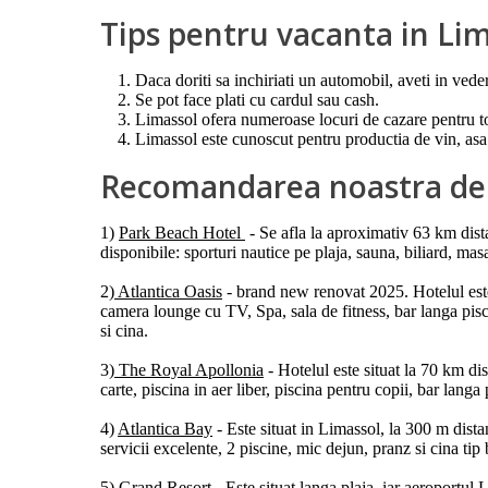
Tips pentru vacanta in Li
Daca doriti sa inchiriati un automobil, aveti in vede
Se pot face plati cu cardul sau cash.
Limassol ofera numeroase locuri de cazare pentru to
Limassol este cunoscut pentru productia de vin, asa 
Recomandarea noastra de h
1)
Park Beach Hotel
- Se afla la aproximativ 63 km dista
disponibile: sporturi nautice pe plaja, sauna, biliard, mas
2)
Atlantica Oasis
- brand new renovat 2025. Hotelul este s
camera lounge cu TV, Spa, sala de fitness, bar langa piscin
si cina.
3)
The Royal Apollonia
- Hotelul este situat la 70 km di
carte, piscina in aer liber, piscina pentru copii, bar lang
4)
Atlantica Bay
- Este situat in Limassol, la 300 m dista
servicii excelente, 2 piscine, mic dejun, pranz si cina tip 
5)
Grand Resort
- Este situat langa plaja, iar aeroportul 