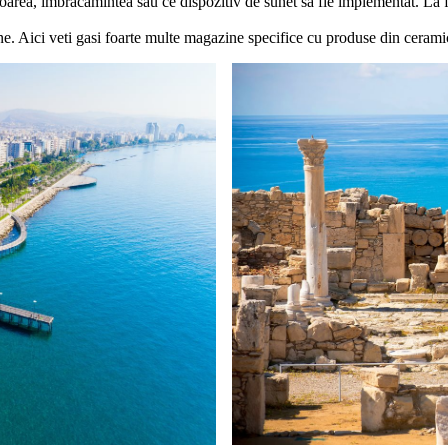
loarea, imbracamintea sau ce dispozitiv de sunet sa fie implementat. La fi
. Aici veti gasi foarte multe magazine specifice cu produse din ceramic