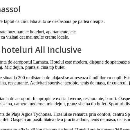
massol
re faptul ca circulatia auto se desfasoara pe partea dreapta.
ate buzunarele: hoteluri, apartamente, etc.
ca vizitati cat mai multe crame locale.
oteluri All Inclusive
nta de aeroportul Larnaca. Hotelul este modern, dispune de spatioase si do
aj. Mic dejun, pranz si cina tip bufet.
ituat la 200 m distanta de plaja si se adreseaza familiilor cu copii. Este
a, restaurante. Activitati sportive: aerobic, tenis de masa, tir cu arcul, j
stanta de aeroport. In apropiere exista taverne, restaurante, baruri. Oasp
a piscina, camere moderne, mic dejun, pranz si cina tip bufet. Sporturi dis
nta de Plaja Agios Tychonas. Hotelul se remarca prin confort, centru Spa,
bufet. Oaspetii au posibilitatea de a practica darts, tenis de masa, ciclis
Larnaca se afla la 46 km distanta de hotel. Hotelul are in dotare: 266 cam