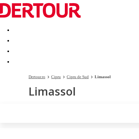
Destinatii
Vacanta perfecta
OFERTE DE NERATAT
Dertour.ro
Cipru
Cipru de Sud
Limassol
Limassol