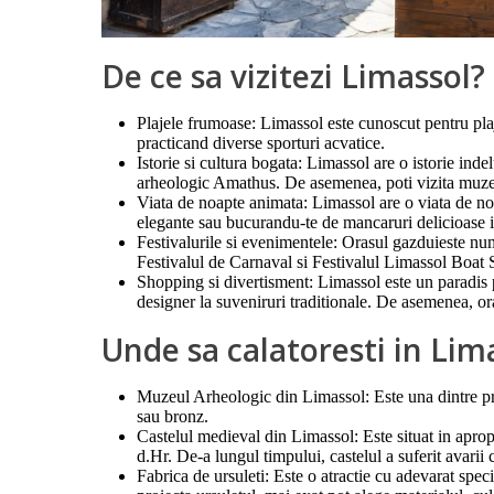
De ce sa vizitezi Limassol?
Plajele frumoase: Limassol este cunoscut pentru plaje
practicand diverse sporturi acvatice.
Istorie si cultura bogata: Limassol are o istorie inde
arheologic Amathus. De asemenea, poti vizita muzeele 
Viata de noapte animata: Limassol are o viata de noap
elegante sau bucurandu-te de mancaruri delicioase in
Festivalurile si evenimentele: Orasul gazduieste num
Festivalul de Carnaval si Festivalul Limassol Boat 
Shopping si divertisment: Limassol este un paradis 
designer la suveniruri traditionale. De asemenea, ora
Unde sa calatoresti in Lim
Muzeul Arheologic din Limassol: Este una dintre princ
sau bronz.
Castelul medieval din Limassol: Este situat in apropi
d.Hr. De-a lungul timpului, castelul a suferit avarii
Fabrica de ursuleti: Este o atractie cu adevarat speci