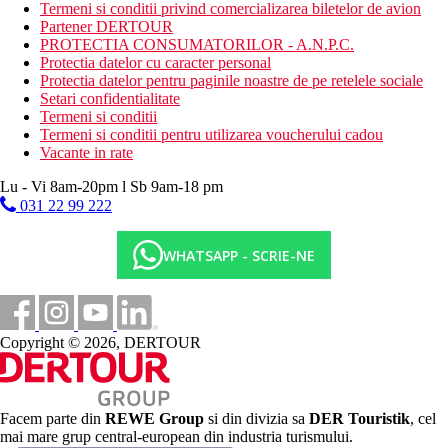
Dieta
Termeni si conditii privind comercializarea biletelor de avion
Restaurantul principal serveste toate mesele zilei cu
Partener DERTOUR
specific culinar international si local
PROTECTIA CONSUMATORILOR - A.N.P.C.
Doua baruri
Protectia datelor cu caracter personal
Protectia datelor pentru paginile noastre de pe retelele sociale
Categoria oficiala
Setari confidentialitate
3 stele
Termeni si conditii
Termeni si conditii pentru utilizarea voucherului cadou
Site web
Vacante in rate
https://www.tsanotel.com/the-hotel/
Lu - Vi 8am-20pm l Sb 9am-18 pm
Distanţe
031 22 99 222
0 m
WHATSAPP - SCRIE-NE
Centrul orasului
0 m
Baruri/pub-uri
Copyright © 2026, DERTOUR
500 m
Distanta pana la plaja
70 km
Distanta de cel mai apropiat aeroport
Facem parte din
REWE Group
si din divizia sa
DER Touristik
, cel
mai mare grup central-european din industria turismului.