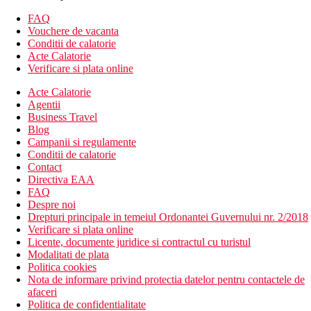
Descrierea hotelului
Hotelul dispune de:
FAQ
receptie 24/7
Vouchere de vacanta
2 lifturi
Conditii de calatorie
camera de bagaje
Acte Calatorie
1 restaurant interior
Verificare si plata online
1 restaurant in aer liber
Acte Calatorie
taverna PERVOLI (vara)
Agentii
loc de joaca in aer liber pentru copii
Business Travel
2 baruri
Blog
o sala de conferinta
Campanii si regulamente
o sala de sport de ultima generatie
Conditii de calatorie
Salonul de infrumusetare si terapie
Contact
Descrierea plajei
Directiva EAA
Plaja nisipoasa la cca 500 m de hotel
FAQ
Sezlonguri si umbrele contra cost
Despre noi
Drepturi principale in temeiul Ordonantei Guvernului nr. 2/2018
Activitati sportive gratuite
Verificare si plata online
piscina (sezoniera)
Licente, documente juridice si contractul cu turistul
Modalitati de plata
Activitati sportive contra cost
Politica cookies
sala de fitness
Nota de informare privind protectia datelor pentru contactele de
wellness & spa
afaceri
Politica de confidentialitate