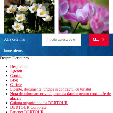
Afla cele mai
MA ABONE
bune oferte.
Despre Dertour.ro
Inscrie-te la
Despre noi
Agentii
newsletter!
Contact
Blog
Cariere
Licente, documente juridice si contractul cu turistul
Nota de informare privind protectia datelor pentru contactele de
afaceri
Cultura organizationala DERTOUR
DERTOUR Corporate
Partener DERTOUR