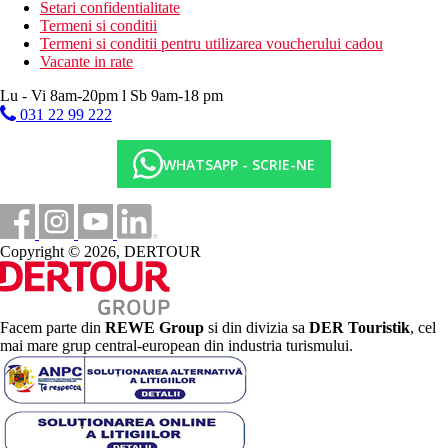
Setari confidentialitate
Termeni si conditii
Termeni si conditii pentru utilizarea voucherului cadou
Vacante in rate
Lu - Vi 8am-20pm l Sb 9am-18 pm
031 22 99 222
WHATSAPP - SCRIE-NE
Copyright © 2026, DERTOUR
Facem parte din
REWE Group
si din divizia sa
DER Touristik
, cel
mai mare grup central-european din industria turismului.