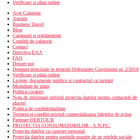
Verificare si plata online
Acte Calatorie
Agentii
Business Travel
Blog
Campanii si regulamente
Conditii de calatorie
Contact
Directiva EAA
FAQ
Despre noi
Drepturi principale in temeiul Ordonantei Guvernului nr. 2/2018
Verificare si plata online
Licente, documente juridice si contractul cu turistul
Modalitati de plata
Politica cookies
Nota de informare privind protectia datelor pentru contactele de
afaceri
Politica de confidentialitate
Termeni si conditii privind comercializarea biletelor de avion
Partener DERTOUR
PROTECTIA CONSUMATORILOR - A.N.P.C.
Protectia datelor cu caracter personal
Protectia datelor pentru paginile noastre de pe retelele sociale