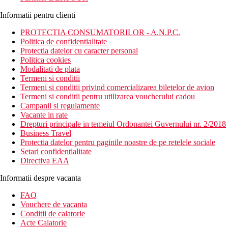
Informatii pentru clienti
PROTECTIA CONSUMATORILOR - A.N.P.C.
Politica de confidentialitate
Protectia datelor cu caracter personal
Politica cookies
Modalitati de plata
Termeni si conditii
Termeni si conditii privind comercializarea biletelor de avion
Termeni si conditii pentru utilizarea voucherului cadou
Campanii si regulamente
Vacante in rate
Drepturi principale in temeiul Ordonantei Guvernului nr. 2/2018
Business Travel
Protectia datelor pentru paginile noastre de pe retelele sociale
Setari confidentialitate
Directiva EAA
Informatii despre vacanta
FAQ
Vouchere de vacanta
Conditii de calatorie
Acte Calatorie