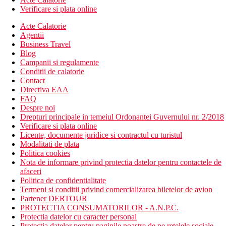
Verificare si plata online
Acte Calatorie
Agentii
Business Travel
Blog
Campanii si regulamente
Conditii de calatorie
Contact
Directiva EAA
FAQ
Despre noi
Drepturi principale in temeiul Ordonantei Guvernului nr. 2/2018
Verificare si plata online
Licente, documente juridice si contractul cu turistul
Modalitati de plata
Politica cookies
Nota de informare privind protectia datelor pentru contactele de
afaceri
Politica de confidentialitate
Termeni si conditii privind comercializarea biletelor de avion
Partener DERTOUR
PROTECTIA CONSUMATORILOR - A.N.P.C.
Protectia datelor cu caracter personal
Protectia datelor pentru paginile noastre de pe retelele sociale