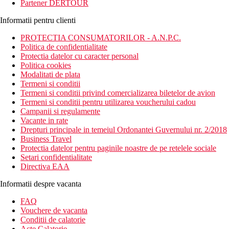
Partener DERTOUR
Informatii pentru clienti
PROTECTIA CONSUMATORILOR - A.N.P.C.
Politica de confidentialitate
Protectia datelor cu caracter personal
Politica cookies
Modalitati de plata
Termeni si conditii
Termeni si conditii privind comercializarea biletelor de avion
Termeni si conditii pentru utilizarea voucherului cadou
Campanii si regulamente
Vacante in rate
Drepturi principale in temeiul Ordonantei Guvernului nr. 2/2018
Business Travel
Protectia datelor pentru paginile noastre de pe retelele sociale
Setari confidentialitate
Directiva EAA
Informatii despre vacanta
FAQ
Vouchere de vacanta
Conditii de calatorie
Acte Calatorie