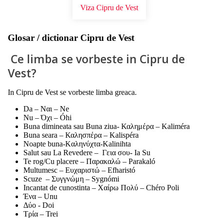
Viza Cipru de Vest
Glosar / dictionar Cipru de Vest
Ce limba se vorbeste in Cipru de
Vest?
In Cipru de Vest se vorbeste limba greaca.
Da – Ναι – Ne
Nu – Όχι – Óhi
Buna dimineata sau Buna ziua- Καλημέρα – Kaliméra
Buna seara – Καλησπέρα – Kalispéra
Noapte buna-Kαληνύχτα-Kalinihta
Salut sau La Revedere – Γεια σου- Ia Su
Te rog/Cu placere – Παρακαλώ – Parakaló
Multumesc – Ευχαριστώ – Efharistó
Scuze – Συγγνώμη – Sygnómi
Incantat de cunostinta – Χαίρω Πολύ – Chéro Poli
Ένα – Unu
Δύο - Doi
Τρία – Trei