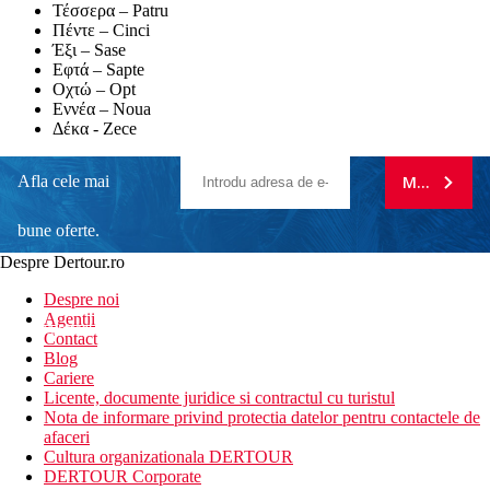
Τέσσερα – Patru
Πέντε – Cinci
Έξι – Sase
Εφτά – Sapte
Οχτώ – Opt
Εννέα – Noua
Δέκα - Zece
Afla cele mai
MA ABONE
bune oferte.
Despre Dertour.ro
Inscrie-te la
Despre noi
Agentii
newsletter!
Contact
Blog
Cariere
Licente, documente juridice si contractul cu turistul
Nota de informare privind protectia datelor pentru contactele de
afaceri
Cultura organizationala DERTOUR
DERTOUR Corporate