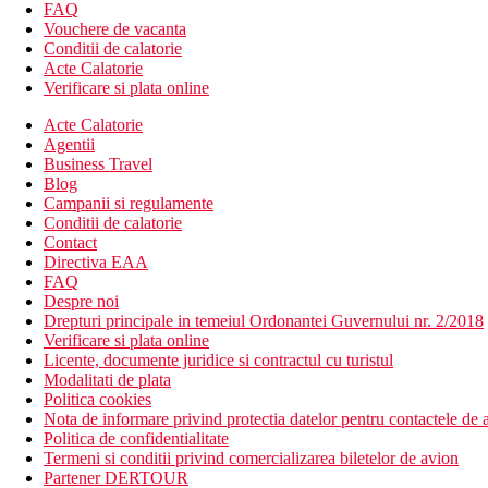
FAQ
Mic dejun si cina tip bufet
Vouchere de vacanta
Conditii de calatorie
Plaja
Acte Calatorie
plaja de nisip artificiala chiar langa hotel
Verificare si plata online
sezlonguri si umbrele gratuite
recomandam turistilor sa aiba incaltaminte speciala pentru 
Acte Calatorie
Agentii
Activitati sportive
Business Travel
Blog
Gratuit:
tenis de camp, fitness, tenis de masa, sauna, baie de abu
Campanii si regulamente
Contra cost:
lectii de tenis, centru de scufundari
Conditii de calatorie
Contact
Facilitati copii
Directiva EAA
patut gratuit
FAQ
piscina pentru copii
Despre noi
loc de joaca pentru copii
Drepturi principale in temeiul Ordonantei Guvernului nr. 2/2018
miniclub pentru copii
Verificare si plata online
meniu pentru copii in restaurant
Licente, documente juridice si contractul cu turistul
babysitting contra cost
Modalitati de plata
Politica cookies
Carduri
Nota de informare privind protectia datelor pentru contactele de a
Politica de confidentialitate
VISA, CE/MC.
Termeni si conditii privind comercializarea biletelor de avion
Partener DERTOUR
Site-ul web