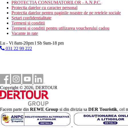
PROTECTIA CONSUMATORILOR - A.N.P.C.
www.stademos.com.cy
Protectia datelor cu caracter personal
Internet
Protectia datelor pentru paginile noastre de pe retelele sociale
Gratuit:
WI-FI in intregul hotel.
Setari confidentialitate
Termeni si conditii
Termeni si conditii pentru utilizarea voucherului cadou
Distanţe
Vacante in rate
140 km
Lu - Vi 8am-20pm l Sb 9am-18 pm
Distanta de cel mai apropiat aeroport
031 22 99 222
2 km
Centrul orasului
500 m
Magazine
80 m
Copyright © 2026, DERTOUR
Distanta pana la plaja
Plaja
Facem parte din
REWE Group
si din divizia sa
DER Touristik
, cel 
Sezlonguri si umbrele gratuite pe plaja
Hotel langa plaja
Vacanta la plaja