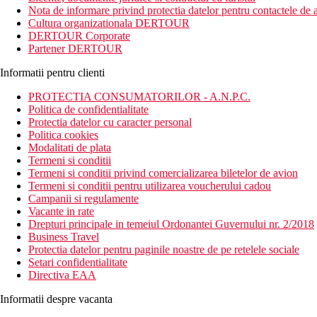
Paphos este la aproximativ 3 km de complexul hotelier, la aproxi
Nota de informare privind protectia datelor pentru contactele de a
portul Paphos - 1 km, magazine - 500 metri de hotel.
Cultura organizationala DERTOUR
DERTOUR Corporate
Partener DERTOUR
Descrierea hotelului
Informatii pentru clienti
250 camere
hol cu receptie
PROTECTIA CONSUMATORILOR - A.N.P.C.
magazin de cadouri
Politica de confidentialitate
restaurant
Protectia datelor cu caracter personal
mai multe restaurante a la carte
Politica cookies
lobby bar
Modalitati de plata
sala de conferinte
Termeni si conditii
piscina in gradina
Termeni si conditii privind comercializarea biletelor de avion
piscina cu hidromasaj
Termeni si conditii pentru utilizarea voucherului cadou
piscina pentru copii
Campanii si regulamente
terasa la soare
Vacante in rate
sezlonguri si umbrele gratuite
Drepturi principale in temeiul Ordonantei Guvernului nr. 2/2018
prosoape gratuite
Business Travel
Protectia datelor pentru paginile noastre de pe retelele sociale
Descrierea camerelor
Setari confidentialitate
Camera dubla, Deluxe:
baie, WC, uscator de par, halate de baie 
Directiva EAA
Mese
Informatii despre vacanta
Demipensiune