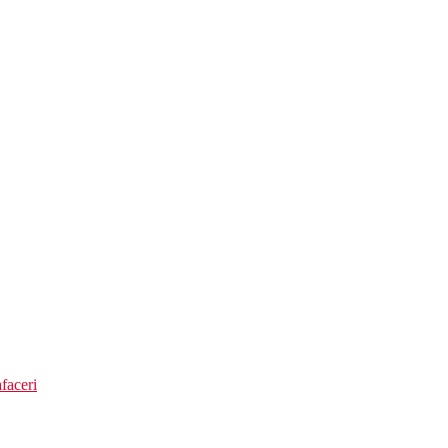
intrarea in mare
ri
faceri