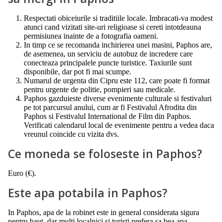
Respectati obiceiurile si traditiile locale. Imbracati-va modest
atunci cand vizitati site-uri religioase si cereti intotdeauna
permisiunea inainte de a fotografia oameni.
In timp ce se recomanda inchirierea unei masini, Paphos are,
de asemenea, un serviciu de autobuz de incredere care
conecteaza principalele puncte turistice. Taxiurile sunt
disponibile, dar pot fi mai scumpe.
Numarul de urgenta din Cipru este 112, care poate fi format
pentru urgente de politie, pompieri sau medicale.
Paphos gazduieste diverse evenimente culturale si festivaluri
pe tot parcursul anului, cum ar fi Festivalul Afrodita din
Paphos si Festivalul International de Film din Paphos.
Verificati calendarul local de evenimente pentru a vedea daca
vreunul coincide cu vizita dvs.
Ce moneda se foloseste in Paphos?
Euro (€).
Este apa potabila in Paphos?
In Paphos, apa de la robinet este in general considerata sigura
pentru baut, dar multi localnici si turisti prefera sa bea apa