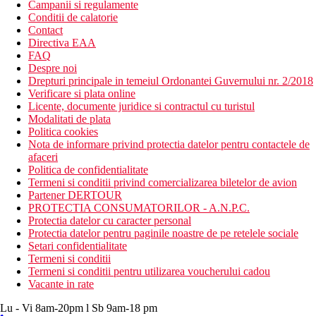
Campanii si regulamente
Conditii de calatorie
Contact
Directiva EAA
FAQ
Despre noi
Drepturi principale in temeiul Ordonantei Guvernului nr. 2/2018
Verificare si plata online
Licente, documente juridice si contractul cu turistul
Modalitati de plata
Politica cookies
Nota de informare privind protectia datelor pentru contactele de
afaceri
Politica de confidentialitate
Termeni si conditii privind comercializarea biletelor de avion
Partener DERTOUR
PROTECTIA CONSUMATORILOR - A.N.P.C.
Protectia datelor cu caracter personal
Protectia datelor pentru paginile noastre de pe retelele sociale
Setari confidentialitate
Termeni si conditii
Termeni si conditii pentru utilizarea voucherului cadou
Vacante in rate
Lu - Vi 8am-20pm l Sb 9am-18 pm