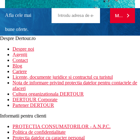
Afla cele mai
MA ABONE
bune oferte.
Despre Dertour.ro
Inscrie-te la
Despre noi
Agentii
newsletter!
Contact
Blog
Cariere
Licente, documente juridice si contractul cu turistul
Nota de informare privind protectia datelor pentru contactele de
afaceri
Cultura organizationala DERTOUR
DERTOUR Corporate
Partener DERTOUR
Informatii pentru clienti
PROTECTIA CONSUMATORILOR - A.N.P.C.
Politica de confidentialitate
Protectia datelor cu caracter personal