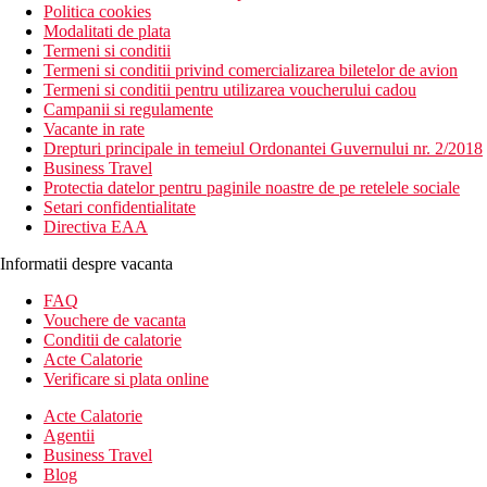
Politica cookies
Modalitati de plata
Termeni si conditii
Termeni si conditii privind comercializarea biletelor de avion
Termeni si conditii pentru utilizarea voucherului cadou
Campanii si regulamente
Vacante in rate
Drepturi principale in temeiul Ordonantei Guvernului nr. 2/2018
Business Travel
Protectia datelor pentru paginile noastre de pe retelele sociale
Setari confidentialitate
Directiva EAA
Informatii despre vacanta
FAQ
Vouchere de vacanta
Conditii de calatorie
Acte Calatorie
Verificare si plata online
Acte Calatorie
Agentii
Business Travel
Blog