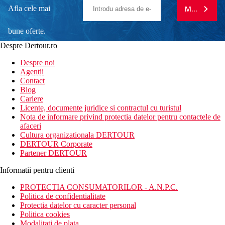
Afla cele mai
MA ABONE
bune oferte.
Despre Dertour.ro
Inscrie-te la
Despre noi
Agentii
newsletter!
Contact
Blog
Cariere
Licente, documente juridice si contractul cu turistul
Nota de informare privind protectia datelor pentru contactele de
afaceri
Cultura organizationala DERTOUR
DERTOUR Corporate
Partener DERTOUR
Informatii pentru clienti
PROTECTIA CONSUMATORILOR - A.N.P.C.
Politica de confidentialitate
Protectia datelor cu caracter personal
Politica cookies
Modalitati de plata