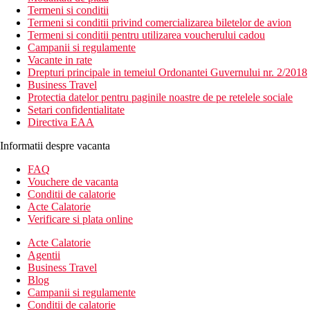
Termeni si conditii
Termeni si conditii privind comercializarea biletelor de avion
Termeni si conditii pentru utilizarea voucherului cadou
Campanii si regulamente
Vacante in rate
Drepturi principale in temeiul Ordonantei Guvernului nr. 2/2018
Business Travel
Protectia datelor pentru paginile noastre de pe retelele sociale
Setari confidentialitate
Directiva EAA
Informatii despre vacanta
FAQ
Vouchere de vacanta
Conditii de calatorie
Acte Calatorie
Verificare si plata online
Acte Calatorie
Agentii
Business Travel
Blog
Campanii si regulamente
Conditii de calatorie