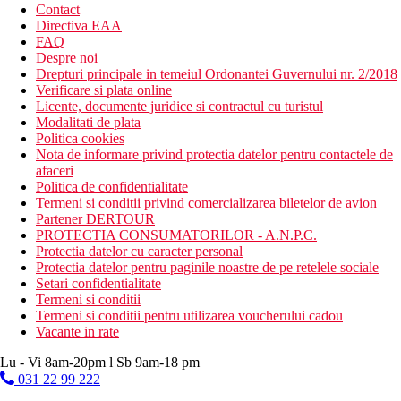
Contact
Directiva EAA
FAQ
Despre noi
Drepturi principale in temeiul Ordonantei Guvernului nr. 2/2018
Verificare si plata online
Licente, documente juridice si contractul cu turistul
Modalitati de plata
Politica cookies
Nota de informare privind protectia datelor pentru contactele de
afaceri
Politica de confidentialitate
Termeni si conditii privind comercializarea biletelor de avion
Partener DERTOUR
PROTECTIA CONSUMATORILOR - A.N.P.C.
Protectia datelor cu caracter personal
Protectia datelor pentru paginile noastre de pe retelele sociale
Setari confidentialitate
Termeni si conditii
Termeni si conditii pentru utilizarea voucherului cadou
Vacante in rate
Lu - Vi 8am-20pm l Sb 9am-18 pm
031 22 99 222