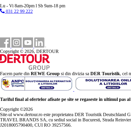
Lu - Vi 8am-20pm l Sb 9am-18 pm
031 22 99 222
Copyright © 2026, DERTOUR
Facem parte din
REWE Group
si din divizia sa
DER Touristik
, cel 
Tariful final al ofertelor afisate pe site se regaseste in ultimul pas a
Copyright ©
2026
Site-ul www.dertour.ro este proprietatea DER Touristik Deutschla
TRAVEL BRANDS SA, cu sediul social in Bucuresti, Strada Reinvierii 
J2018005790400, CUI RO 39257566.