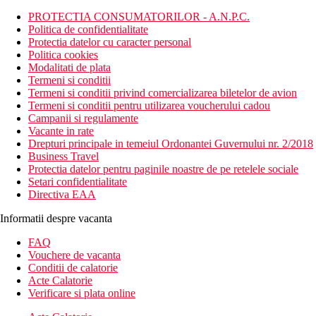
PROTECTIA CONSUMATORILOR - A.N.P.C.
Politica de confidentialitate
Protectia datelor cu caracter personal
Politica cookies
Modalitati de plata
Termeni si conditii
Termeni si conditii privind comercializarea biletelor de avion
Termeni si conditii pentru utilizarea voucherului cadou
Campanii si regulamente
Vacante in rate
Drepturi principale in temeiul Ordonantei Guvernului nr. 2/2018
Business Travel
Protectia datelor pentru paginile noastre de pe retelele sociale
Setari confidentialitate
Directiva EAA
Informatii despre vacanta
FAQ
Vouchere de vacanta
Conditii de calatorie
Acte Calatorie
Verificare si plata online