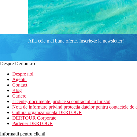
Afla cele mai bune oferte. Inscrie-te la newsletter!
Despre Dertour.ro
Despre noi
Agentii
Contact
Blog
Cariere
Licente, documente juridice si contractul cu turistul
Nota de informare privind protectia datelor pentru contactele de a
Cultura organizationala DERTOUR
DERTOUR Corporate
Partener DERTOUR
Informatii pentru clienti