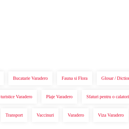
Voucher Cadou
Agentii
Bucatarie Varadero
Fauna si Flora
Glosar / Dicti
turistice Varadero
Plaje Varadero
Sfaturi pentru o calator
Transport
Vaccinuri
Varadero
Viza Varadero