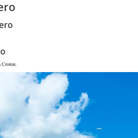
ero
dero
ro
n Croton.