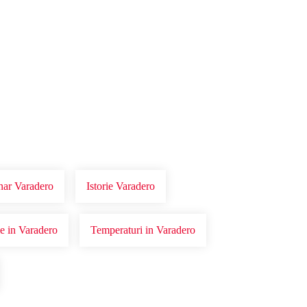
onar Varadero
Istorie Varadero
ie in Varadero
Temperaturi in Varadero