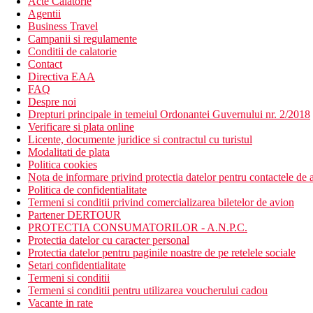
Acte Calatorie
Agentii
Business Travel
Campanii si regulamente
Conditii de calatorie
Contact
Directiva EAA
FAQ
Despre noi
Drepturi principale in temeiul Ordonantei Guvernului nr. 2/2018
Verificare si plata online
Licente, documente juridice si contractul cu turistul
Modalitati de plata
Politica cookies
Nota de informare privind protectia datelor pentru contactele de a
Politica de confidentialitate
Termeni si conditii privind comercializarea biletelor de avion
Partener DERTOUR
PROTECTIA CONSUMATORILOR - A.N.P.C.
Protectia datelor cu caracter personal
Protectia datelor pentru paginile noastre de pe retelele sociale
Setari confidentialitate
Termeni si conditii
Termeni si conditii pentru utilizarea voucherului cadou
Vacante in rate