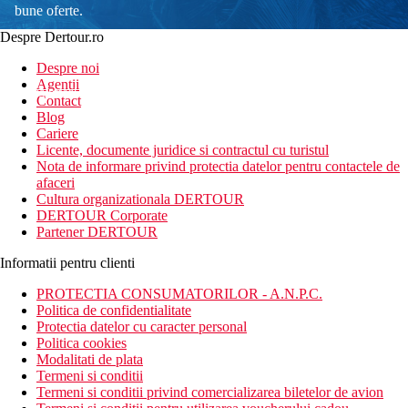
bune oferte.
Despre Dertour.ro
Inscrie-te la
Despre noi
Agentii
newsletter!
Contact
Blog
Cariere
Licente, documente juridice si contractul cu turistul
Nota de informare privind protectia datelor pentru contactele de
afaceri
Cultura organizationala DERTOUR
DERTOUR Corporate
Partener DERTOUR
Informatii pentru clienti
PROTECTIA CONSUMATORILOR - A.N.P.C.
Politica de confidentialitate
Protectia datelor cu caracter personal
Politica cookies
Modalitati de plata
Termeni si conditii
Termeni si conditii privind comercializarea biletelor de avion