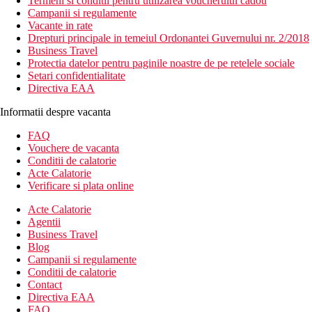
Termeni si conditii pentru utilizarea voucherului cadou
Campanii si regulamente
Vacante in rate
Drepturi principale in temeiul Ordonantei Guvernului nr. 2/2018
Business Travel
Protectia datelor pentru paginile noastre de pe retelele sociale
Setari confidentialitate
Directiva EAA
Informatii despre vacanta
FAQ
Vouchere de vacanta
Conditii de calatorie
Acte Calatorie
Verificare si plata online
Acte Calatorie
Agentii
Business Travel
Blog
Campanii si regulamente
Conditii de calatorie
Contact
Directiva EAA
FAQ