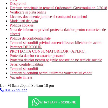
Despre noi
Drepturi principale in temeiul Ordonantei Guvernului nr. 2/2018
Verificare si plata online
Licente, documente juridice si contractul cu turistul
Modalitati de plata
Politica cookies
Nota de informare privind protectia datelor pentru contactele de
afaceri
Politica de confidentialitate
Termeni si conditii privind comercializarea biletelor de avion
Partener DERTOUR
PROTECTIA CONSUMATORILOR - A.N.P.C.
Protectia datelor cu caracter personal
Protectia datelor pentru paginile noastre de pe retelele sociale
Setari confidentialitate
Termeni si conditii
Termeni si conditii pentru utilizarea voucherului cadou
Vacante in rate
Lu - Vi 8am-20pm l Sb 9am-18 pm
031 22 99 222
WHATSAPP - SCRIE-NE