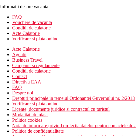
Informatii despre vacanta
FAQ
Vouchere de vacanta
Conditii de calatorie
Acte Calatorie
Verificare si plata online
Acte Calatorie
Agentii
Business Travel
Campanii si regulamente
Conditii de calatorie
Contact
Directiva EAA
FAQ
Despre noi
Drepturi principale in temeiul Ordonantei Guvernului nr. 2/2018
Verificare si plata online
Licente, documente juridice si contractul cu turistul
Modalitati de plata
Politica cookies
Nota de informare privind protectia datelor pentru contactele de a
Politica de confidentialitate