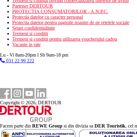
Termeni si conditii privind comercializarea biletelor de avion
Partener DERTOUR
PROTECTIA CONSUMATORILOR - A.N.P.C.
Protectia datelor cu caracter personal
Protectia datelor pentru paginile noastre de pe retelele sociale
Setari confidentialitate
Termeni si conditii
Termeni si conditii pentru utilizarea voucherului cadou
Vacante in rate
Lu - Vi 8am-20pm l Sb 9am-18 pm
031 22 99 222
Copyright © 2026, DERTOUR
Facem parte din
REWE Group
si din divizia sa
DER Touristik
, cel 