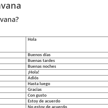
avana
avana?
Hola
Buenos días
Buenas tardes
Buenas noches
¡Hola!
Adiós
Hasta luego
Gracias
Con gusto
Estoy de acuerdo
No estoy de acuerdo