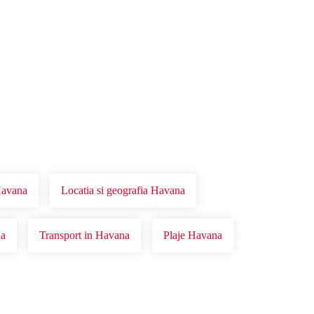
Havana
Locatia si geografia Havana
na
Transport in Havana
Plaje Havana