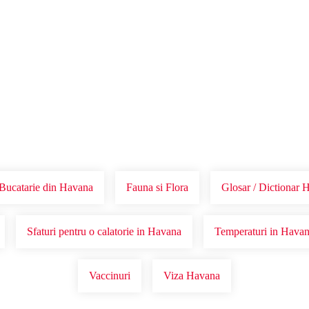
Voucher Cadou
Agentii
Bucatarie din Havana
Fauna si Flora
Glosar / Dictionar 
Sfaturi pentru o calatorie in Havana
Temperaturi in Hava
Vaccinuri
Viza Havana