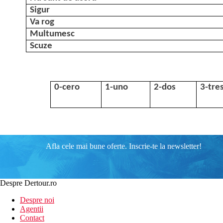
Sigur
Va rog
Multumesc
Scuze
0-cero
1-uno
2-dos
3-tre
Afla cele mai bune oferte. Inscrie-te la newsletter!
Despre Dertour.ro
Despre noi
Agentii
Contact