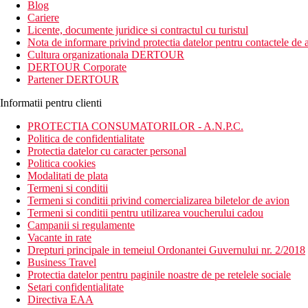
Blog
Cariere
Licente, documente juridice si contractul cu turistul
Nota de informare privind protectia datelor pentru contactele de a
Cultura organizationala DERTOUR
DERTOUR Corporate
Partener DERTOUR
Informatii pentru clienti
PROTECTIA CONSUMATORILOR - A.N.P.C.
Politica de confidentialitate
Protectia datelor cu caracter personal
Politica cookies
Modalitati de plata
Termeni si conditii
Termeni si conditii privind comercializarea biletelor de avion
Termeni si conditii pentru utilizarea voucherului cadou
Campanii si regulamente
Vacante in rate
Drepturi principale in temeiul Ordonantei Guvernului nr. 2/2018
Business Travel
Protectia datelor pentru paginile noastre de pe retelele sociale
Setari confidentialitate
Directiva EAA