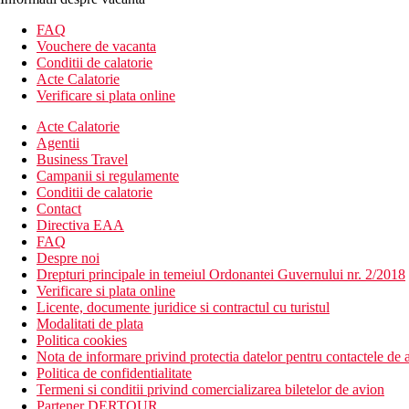
FAQ
Vouchere de vacanta
Conditii de calatorie
Acte Calatorie
Verificare si plata online
Acte Calatorie
Agentii
Business Travel
Campanii si regulamente
Conditii de calatorie
Contact
Directiva EAA
FAQ
Despre noi
Drepturi principale in temeiul Ordonantei Guvernului nr. 2/2018
Verificare si plata online
Licente, documente juridice si contractul cu turistul
Modalitati de plata
Politica cookies
Nota de informare privind protectia datelor pentru contactele de a
Politica de confidentialitate
Termeni si conditii privind comercializarea biletelor de avion
Partener DERTOUR