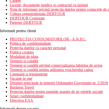
Cariere
Licente, documente juridice si contractul cu turistul
Nota de informare privind protectia datelor pentru contactele de a
Cultura organizationala DERTOUR
DERTOUR Corporate
Partener DERTOUR
Informatii pentru clienti
PROTECTIA CONSUMATORILOR - A.N.P.C.
Politica de confidentialitate
Protectia datelor cu caracter personal
Politica cookies
Modalitati de plata
Termeni si conditii
Termeni si conditii privind comercializarea biletelor de avion
Termeni si conditii pentru utilizarea voucherului cadou
Campanii si regulamente
Vacante in rate
Drepturi principale in temeiul Ordonantei Guvernului nr. 2/2018
Business Travel
Protectia datelor pentru paginile noastre de pe retelele sociale
Setari confidentialitate
Directiva EAA
Informatii despre vacanta