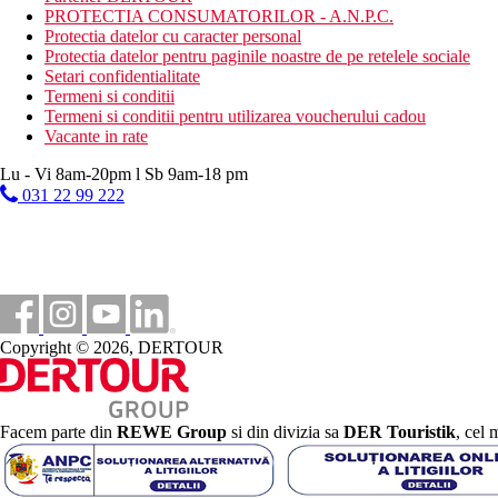
PROTECTIA CONSUMATORILOR - A.N.P.C.
Protectia datelor cu caracter personal
Protectia datelor pentru paginile noastre de pe retelele sociale
Setari confidentialitate
Termeni si conditii
Termeni si conditii pentru utilizarea voucherului cadou
Vacante in rate
Lu - Vi 8am-20pm l Sb 9am-18 pm
031 22 99 222
Copyright © 2026, DERTOUR
Facem parte din
REWE Group
si din divizia sa
DER Touristik
, cel 