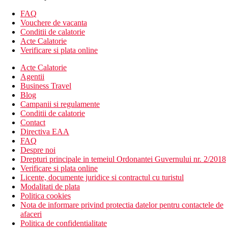
receptie, restaurant principal
6 restaurante a la carte (mexican, asiatic, gratar, italian,
FAQ
arabesc, fructe de mare - cu rezervare in avans)
Vouchere de vacanta
mai multe baruri, snack bar, bar la piscina, bar pe plaja
Conditii de calatorie
narghilea, magazine
Acte Calatorie
sala de conferinta
Verificare si plata online
Wi-Fi este disponibil gratuit in zonele publice
Acte Calatorie
2 piscine (sezlonguri si umbrele gratuite)
Agentii
piscina pentru copii, club pentru copii, loc de joaca pentru
Business Travel
copii
Blog
Descrierea plajei
Campanii si regulamente
plaja nisipoasa
Conditii de calatorie
umbrele si sezlonguri gratuite
Contact
bar pe plaja
Directiva EAA
sporturi nautice contra cost
FAQ
Despre noi
Activitati gratuite
Drepturi principale in temeiul Ordonantei Guvernului nr. 2/2018
programe de animatie
Verificare si plata online
volei pe plaja, fotbal pe plaja, aerobic
Licente, documente juridice si contractul cu turistul
fitness, tenis de masa, darts, tir cu arcul
Modalitati de plata
2 terenuri de tenis (iluminat si echipament contra cost)
Politica cookies
Nota de informare privind protectia datelor pentru contactele de
Activitati contra cost
afaceri
salon de infrumusetare, sauna, jacuzzi, baie de aburi,
Politica de confidentialitate