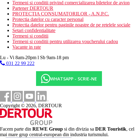
masaje
Termeni si conditii privind comercializarea biletelor de avion
biliard, calarie, scufundari
Partener DERTOUR
sporturi acvatice pe plaja
PROTECTIA CONSUMATORILOR - A.N.P.C.
Protectia datelor cu caracter personal
Mese
Protectia datelor pentru paginile noastre de pe retelele sociale
All Inclusive
Setari confidentialitate
trei mese principale pe zi, consum nelimitat de bauturi
Termeni si conditii
alcoolice si nealcoolice locale de la 10:00 la 12:00, gustari
Termeni si conditii pentru utilizarea voucherului cadou
usoare in timpul zilei (cafea, ceai, biscuiti). Serviciile
Vacante in rate
hoteliere all inclusive pot diferi in unele detalii de la hotel
la hotel.
Lu - Vi 8am-20pm l Sb 9am-18 pm
031 22 99 222
Categoria oficiala
5 stele
WHATSAPP - SCRIE-NE
Distanţe
20 km
Centrul orasului
Copyright © 2026, DERTOUR
15 km
Distanta de cel mai apropiat aeroport
Facem parte din
REWE Group
si din divizia sa
DER Touristik
, cel
50 m
mai mare grup central-european din industria turismului.
Magazine