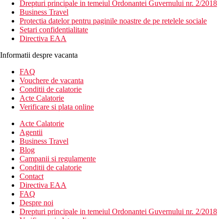
Drepturi principale in temeiul Ordonantei Guvernului nr. 2/2018
Business Travel
Protectia datelor pentru paginile noastre de pe retelele sociale
Setari confidentialitate
Directiva EAA
Informatii despre vacanta
FAQ
Vouchere de vacanta
Conditii de calatorie
Acte Calatorie
Verificare si plata online
Acte Calatorie
Agentii
Business Travel
Blog
Campanii si regulamente
Conditii de calatorie
Contact
Directiva EAA
FAQ
Despre noi
Drepturi principale in temeiul Ordonantei Guvernului nr. 2/2018