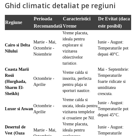
Ghid climatic detaliat pe regiuni
Perioada
Caracteristici
De Evitat (daca
Regiune
Recomandată
Vreme
este posibil)
Vreme placuta,
ideala pentru
Martie - Mai,
Iunie - August:
Cairo si Delta
explorare si
Octombrie -
Temperaturile pot
Nilului
vizitarea
Noiembrie
depasi 40°C.
obiectivelor
turistice.
Coasta Marii
Mai - Septembrie:
Vreme calda si
Rosii
Temperaturile
Octombrie -
insorita, perfecta
(Hurghada,
foarte ridicate si
Aprilie
pentru plaja si
Sharm El-
umiditatea
sporturi nautice.
Sheikh)
crescuta.
Vreme calda si
Iunie - August:
Octombrie -
uscata, ideala pentru
Luxor si Aswan
Temperaturile pot
Aprilie
vizitarea templelor
depasi 45°C.
si croaziere pe Nil.
Vreme placuta,
Desertul de
Iunie - August:
Martie - Mai,
ideala pentru
Vest (Oaza
Temperaturile