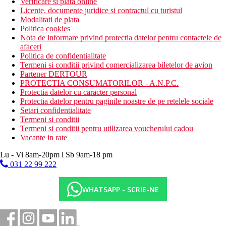
Verificare si plata online
Licente, documente juridice si contractul cu turistul
Modalitati de plata
Politica cookies
Nota de informare privind protectia datelor pentru contactele de
afaceri
Politica de confidentialitate
Termeni si conditii privind comercializarea biletelor de avion
Partener DERTOUR
PROTECTIA CONSUMATORILOR - A.N.P.C.
Protectia datelor cu caracter personal
Protectia datelor pentru paginile noastre de pe retelele sociale
Setari confidentialitate
Termeni si conditii
Termeni si conditii pentru utilizarea voucherului cadou
Vacante in rate
Lu - Vi 8am-20pm l Sb 9am-18 pm
031 22 99 222
WHATSAPP - SCRIE-NE