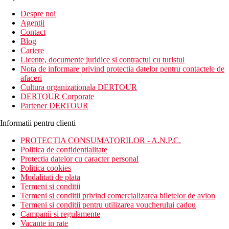
Inscrie-te la
Despre noi
Agentii
newsletter!
Contact
Blog
Cariere
Licente, documente juridice si contractul cu turistul
Nota de informare privind protectia datelor pentru contactele de
afaceri
Cultura organizationala DERTOUR
DERTOUR Corporate
Partener DERTOUR
Informatii pentru clienti
PROTECTIA CONSUMATORILOR - A.N.P.C.
Politica de confidentialitate
Protectia datelor cu caracter personal
Politica cookies
Modalitati de plata
Termeni si conditii
Termeni si conditii privind comercializarea biletelor de avion
Termeni si conditii pentru utilizarea voucherului cadou
Campanii si regulamente
Vacante in rate