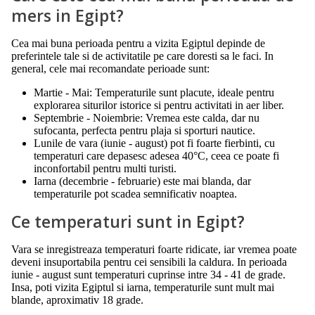
mers in Egipt?
Cea mai buna perioada pentru a vizita Egiptul depinde de
preferintele tale si de activitatile pe care doresti sa le faci. In
general, cele mai recomandate perioade sunt:
Martie - Mai: Temperaturile sunt placute, ideale pentru
explorarea siturilor istorice si pentru activitati in aer liber.
Septembrie - Noiembrie: Vremea este calda, dar nu
sufocanta, perfecta pentru plaja si sporturi nautice.
Lunile de vara (iunie - august) pot fi foarte fierbinti, cu
temperaturi care depasesc adesea 40°C, ceea ce poate fi
inconfortabil pentru multi turisti.
Iarna (decembrie - februarie) este mai blanda, dar
temperaturile pot scadea semnificativ noaptea.
Ce temperaturi sunt in Egipt?
Vara se inregistreaza temperaturi foarte ridicate, iar vremea poate
deveni insuportabila pentru cei sensibili la caldura. In perioada
iunie - august sunt temperaturi cuprinse intre 34 - 41 de grade.
Insa, poti vizita Egiptul si iarna, temperaturile sunt mult mai
blande, aproximativ 18 grade.