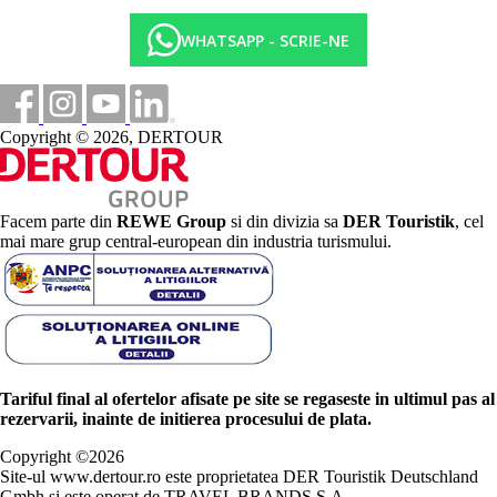
WHATSAPP - SCRIE-NE
Copyright © 2026, DERTOUR
Facem parte din
REWE Group
si din divizia sa
DER Touristik
, cel
mai mare grup central-european din industria turismului.
Tariful final al ofertelor afisate pe site se regaseste in ultimul pas al
rezervarii, inainte de initierea procesului de plata.
Copyright ©
2026
Site-ul www.dertour.ro este proprietatea DER Touristik Deutschland
Gmbh si este operat de TRAVEL BRANDS S.A.