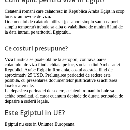
Cetatenii romani care calatoresc in Republica Araba Egipt in scop
turistic au nevoie de viza.
Documentul de calatorie utilizat (pasaport simplu sau pasaport
simplu temporar) trebuie sa aiba o valabilitate de minim 6 luni de
la data intrarii pe teritoriul Egiptului.
Ce costuri presupune?
Viza turistica se poate obtine la aeroport, contravaloarea
colantului de viza fiind achitata pe loc, sau la sediul Ambasadei
Republicii Arabe Egipt in Romania, costul acesteia fiind de
aproximativ 25 USD. Prelungirea perioadei de sedere este
posibila, cu prezentarea documentelor justificative si achitarea
taxelor aferente.
La depasirea perioadei de sedere, cetatenii romani trebuie sa
achite penalitati, al caror cuantum depinde de durata perioadei de
depasire a sederii legale.
Este Egiptul in UE?
Egiptul nu este in Uniunea Europeana.