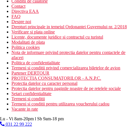
Conditii de calatorie
Contact
Directiva EAA
FAQ
Despre noi
Drepturi principale in temeiul Ordonantei Guvernului nr. 2/2018
Verificare si plata online
Licente, documente juridice si contractul cu turistul
Modalitati de plata
Politica cookies
Nota de informare privind protectia datelor pentru contactele de
afaceri
Politica de confidentialitate
Termeni si conditii privind comercializarea biletelor de avion
Partener DERTOUR
PROTECTIA CONSUMATORILOR - A.N.P.C.
Protectia datelor cu caracter personal
Protectia datelor pentru paginile noastre de pe retelele sociale
Setari confidentialitate
Termeni si conditii
Termeni si conditii pentru utilizarea voucherului cadou
Vacante in rate
Lu - Vi 8am-20pm l Sb 9am-18 pm
031 22 99 222