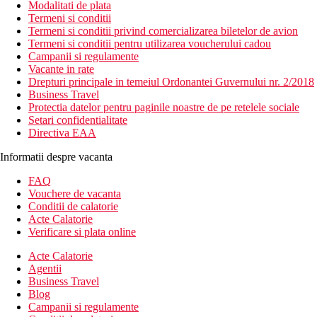
Modalitati de plata
Termeni si conditii
Termeni si conditii privind comercializarea biletelor de avion
Termeni si conditii pentru utilizarea voucherului cadou
Campanii si regulamente
Vacante in rate
Drepturi principale in temeiul Ordonantei Guvernului nr. 2/2018
Business Travel
Protectia datelor pentru paginile noastre de pe retelele sociale
Setari confidentialitate
Directiva EAA
Informatii despre vacanta
FAQ
Vouchere de vacanta
Conditii de calatorie
Acte Calatorie
Verificare si plata online
Acte Calatorie
Agentii
Business Travel
Blog
Campanii si regulamente