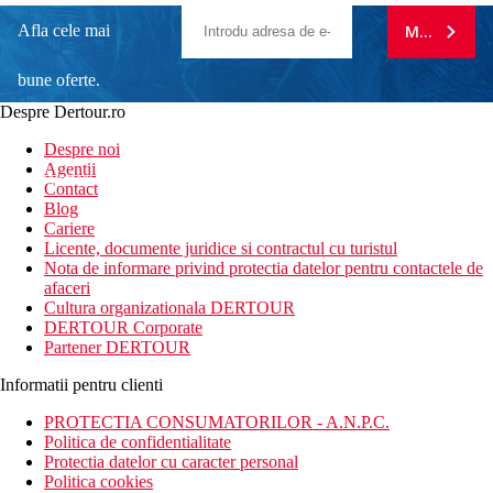
Afla cele mai
MA ABONE
bune oferte.
Despre Dertour.ro
Inscrie-te la
Despre noi
Agentii
newsletter!
Contact
Blog
Cariere
Licente, documente juridice si contractul cu turistul
Nota de informare privind protectia datelor pentru contactele de
afaceri
Cultura organizationala DERTOUR
DERTOUR Corporate
Partener DERTOUR
Informatii pentru clienti
PROTECTIA CONSUMATORILOR - A.N.P.C.
Politica de confidentialitate
Protectia datelor cu caracter personal
Politica cookies