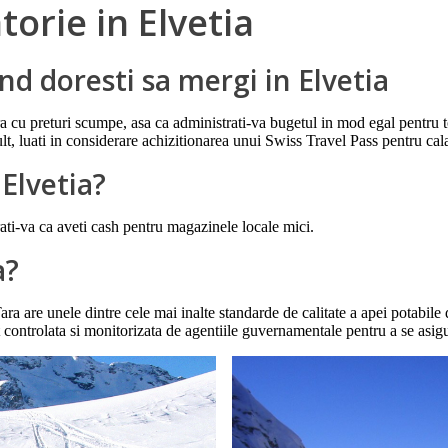
torie in Elvetia
and doresti sa mergi in Elvetia
tara cu preturi scumpe, asa ca administrati-va bugetul in mod egal pentru 
lt, luati in considerare achizitionarea unui Swiss Travel Pass pentru cala
Elvetia?
ati-va ca aveti cash pentru magazinele locale mici.
a?
 Tara are unele dintre cele mai inalte standarde de calitate a apei potab
ict controlata si monitorizata de agentiile guvernamentale pentru a se asig