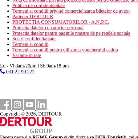
Politica de confidentialitate
Termeni si conditii privind comercializarea biletelor de avion
Partener DERTOUR
PROTECTIA CONSUMATORILOR - A.N.P.C.
Protectia datelor cu caracter personal
Protectia datelor pentru paginile noastre de pe retelele sociale
Setari confidentialitate
Termeni si conditii
Termeni si conditii pentru utilizarea voucherului cadou
Vacante in rate
Lu - Vi 8am-20pm l Sb 9am-18 pm
031 22 99 222
Copyright © 2026, DERTOUR
Facem parte din
REWE Group
si din divizia sa
DER Touristik
, cel 