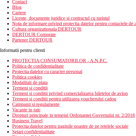
Contact
Blog
Cariere
Licente, documente juridice si contractul cu turistul
Nota de informare privind protectia datelor pentru contactele de a
Cultura organizationala DERTOUR
DERTOUR Corporate
Partener DERTOUR
Informatii pentru clienti
PROTECTIA CONSUMATORILOR - A.N.P.C.
Politica de confidentialitate
Protectia datelor cu caracter personal
Politica cookies
Modalitati de plata
Termeni si conditii
Termeni si conditii privind comercializarea biletelor de avion
Termeni si conditii pentru utilizarea voucherului cadou
Campanii si regulamente
Vacante in rate
Drepturi principale in temeiul Ordonantei Guvernului nr. 2/2018
Business Travel
Protectia datelor pentru paginile noastre de pe retelele sociale
Setari confidentialitate