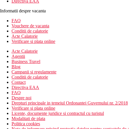
Directiva EAA
Informatii despre vacanta
FAQ
Vouchere de vacanta
Conditii de calatorie
Acte Calatorie
Verificare si plata online
Acte Calatorie
Agentii
Business Travel
Blog
Campanii si regulamente
Conditii de calatorie
Contact
Directiva EAA
FAQ
Despre noi
Drepturi principale in temeiul Ordonantei Guvernului nr. 2/2018
Verificare si plata online
Licente, documente juridice si contractul cu turistul
Modalitati de plata
Politica cookies
Nota de informare privind protectia datelor pentru contactele de a