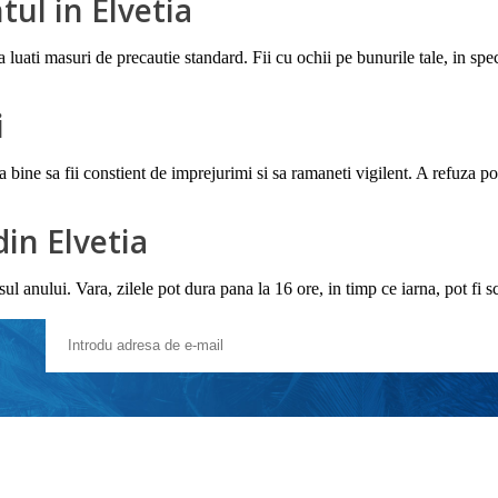
ul in Elvetia
a luati masuri de precautie standard. Fii cu ochii pe bunurile tale, in spec
i
a bine sa fii constient de imprejurimi si sa ramaneti vigilent. A refuza pol
din Elvetia
sul anului. Vara, zilele pot dura pana la 16 ore, in timp ce iarna, pot fi