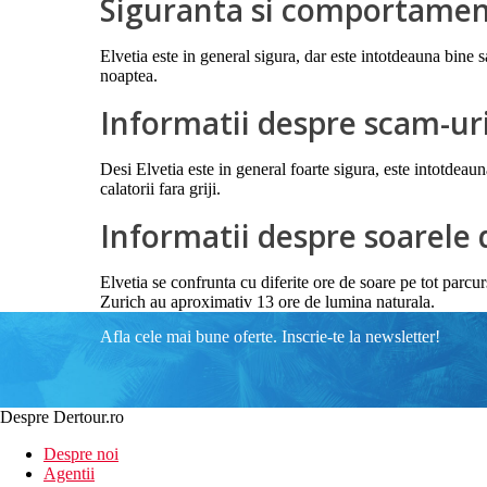
Siguranta si comportament
Elvetia este in general sigura, dar este intotdeauna bine s
noaptea.
Informatii despre scam-ur
Desi Elvetia este in general foarte sigura, este intotdeaun
calatorii fara griji.
Informatii despre soarele 
Elvetia se confrunta cu diferite ore de soare pe tot parcur
Zurich au aproximativ 13 ore de lumina naturala.
Afla cele mai bune oferte. Inscrie-te la newsletter!
Despre Dertour.ro
Despre noi
Agentii