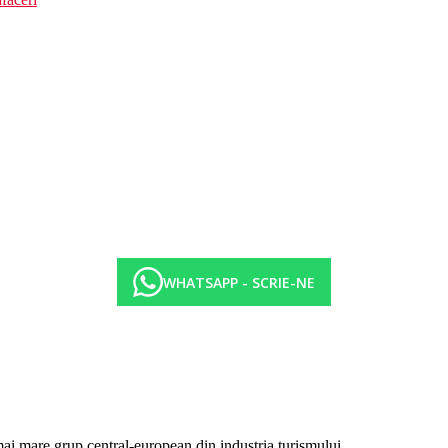
WHATSAPP - SCRIE-NE
mai mare grup central-european din industria turismului.