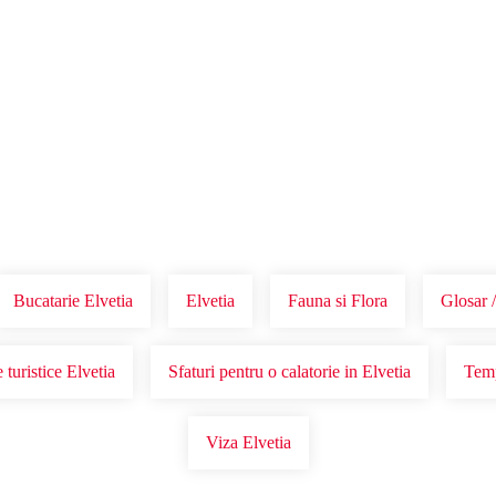
Voucher Cadou
Agentii
Bucatarie Elvetia
Elvetia
Fauna si Flora
Glosar /
 turistice Elvetia
Sfaturi pentru o calatorie in Elvetia
Temp
Viza Elvetia