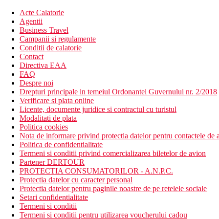
Acte Calatorie
Agentii
Business Travel
Campanii si regulamente
Conditii de calatorie
Contact
Directiva EAA
FAQ
Despre noi
Drepturi principale in temeiul Ordonantei Guvernului nr. 2/2018
Verificare si plata online
Licente, documente juridice si contractul cu turistul
Modalitati de plata
Politica cookies
Nota de informare privind protectia datelor pentru contactele de a
Politica de confidentialitate
Termeni si conditii privind comercializarea biletelor de avion
Partener DERTOUR
PROTECTIA CONSUMATORILOR - A.N.P.C.
Protectia datelor cu caracter personal
Protectia datelor pentru paginile noastre de pe retelele sociale
Setari confidentialitate
Termeni si conditii
Termeni si conditii pentru utilizarea voucherului cadou