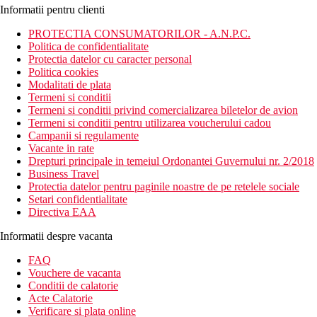
Informatii pentru clienti
PROTECTIA CONSUMATORILOR - A.N.P.C.
Politica de confidentialitate
Protectia datelor cu caracter personal
Politica cookies
Modalitati de plata
Termeni si conditii
Termeni si conditii privind comercializarea biletelor de avion
Termeni si conditii pentru utilizarea voucherului cadou
Campanii si regulamente
Vacante in rate
Drepturi principale in temeiul Ordonantei Guvernului nr. 2/2018
Business Travel
Protectia datelor pentru paginile noastre de pe retelele sociale
Setari confidentialitate
Directiva EAA
Informatii despre vacanta
FAQ
Vouchere de vacanta
Conditii de calatorie
Acte Calatorie
Verificare si plata online