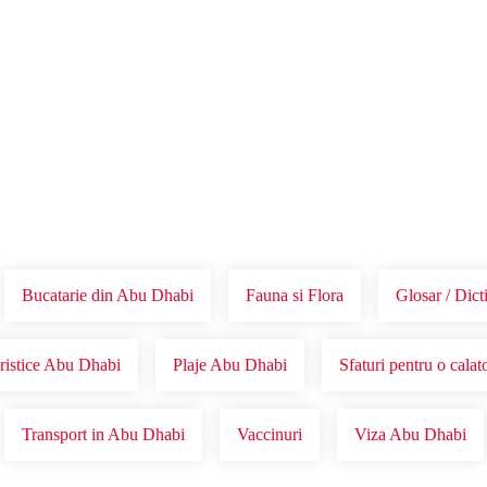
Voucher Cadou
Agentii
Bucatarie din Abu Dhabi
Fauna si Flora
Glosar / Dic
uristice Abu Dhabi
Plaje Abu Dhabi
Sfaturi pentru o cala
Transport in Abu Dhabi
Vaccinuri
Viza Abu Dhabi