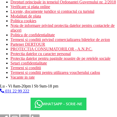
Drepturi principale in temeiul Ordonantei Guvernului nr. 2/2018
Verificare si plata online
Licente, documente juridice si contractul cu turistul
Modalitati de plata
Politica cookies
Nota de informare privind protectia datelor pentru contactele de
afaceri
Politica de confidentialitate
Termeni si conditii privind comercializarea biletelor de avion
Partener DERTOUR
PROTECTIA CONSUMATORILOR - A.N.P.C.
Protectia datelor cu caracter personal
Protectia datelor pentru paginile noastre de pe retelele sociale
Setari confidentialitate
Termeni si conditii
Termeni si conditii pentru utilizarea voucherului cadou
Vacante in rate
Lu - Vi 8am-20pm l Sb 9am-18 pm
031 22 99 222
WHATSAPP - SCRIE-NE