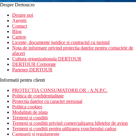
Despre Dertour.ro
Inscrie-te la
Despre noi
Agentii
newsletter!
Contact
Blog
Cariere
Licente, documente juridice si contractul cu turistul
Nota de informare privind protectia datelor pentru contactele de
afaceri
Cultura organizationala DERTOUR
DERTOUR Corporate
Partener DERTOUR
Informatii pentru clienti
PROTECTIA CONSUMATORILOR - A.N.P.C.
Politica de confidentialitate
Protectia datelor cu caracter personal
Politica cookies
Modalitati de plata
Termeni si conditii
Termeni si conditii privind comercializarea biletelor de avion
Termeni si conditii pentru utilizarea voucherului cadou
Campanii si regulamente