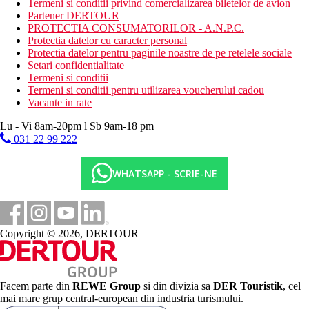
Termeni si conditii privind comercializarea biletelor de avion
Partener DERTOUR
PROTECTIA CONSUMATORILOR - A.N.P.C.
Protectia datelor cu caracter personal
Protectia datelor pentru paginile noastre de pe retelele sociale
Setari confidentialitate
Termeni si conditii
Termeni si conditii pentru utilizarea voucherului cadou
Vacante in rate
Lu - Vi 8am-20pm l Sb 9am-18 pm
031 22 99 222
WHATSAPP - SCRIE-NE
Copyright © 2026, DERTOUR
Facem parte din
REWE Group
si din divizia sa
DER Touristik
, cel
mai mare grup central-european din industria turismului.