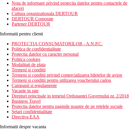
Nota de informare privind protectia datelor pentru contactele de
afaceri
Cultura organizationala DERTOUR
DERTOUR Corporate
Partener DERTOUR
Informatii pentru clienti
PROTECTIA CONSUMATORILOR - A.N.P.C.
Politica de confidentialitate
Protectia datelor cu caracter personal
Politica cookies
Modalitati de plata
Termeni si conditii
Termeni si conditii privind comercializarea biletelor de avion
Termeni si conditii pentru utilizarea voucherului cadou
Campanii si regulamente
Vacante in rate
Drepturi principale in temeiul Ordonantei Guvernului nr. 2/2018
Business Travel
Protectia datelor pentru paginile noastre de pe retelele sociale
Setari confidentialitate
Directiva EAA
Informatii despre vacanta