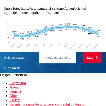
Sursa foto: https://www.unde-si-cand.net/when/orientul-
mijlociu/emiratele-arabe-unite/ajman/
Afla cele mai
MA ABONE
bune oferte.
Despre Dertour.ro
Inscrie-te la
Despre noi
Agentii
newsletter!
Contact
Blog
Cariere
Licente, documente juridice si contractul cu turistul