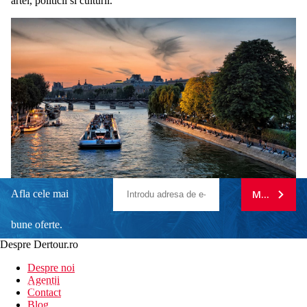
artei, politicii si culturii.
Afla cele mai
MA ABONE
bune oferte.
Despre Dertour.ro
Inscrie-te la
Despre noi
Agentii
newsletter!
Contact
Blog