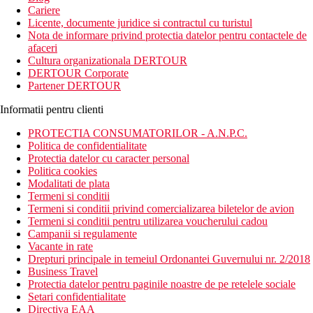
Cariere
Licente, documente juridice si contractul cu turistul
Nota de informare privind protectia datelor pentru contactele de
afaceri
Cultura organizationala DERTOUR
DERTOUR Corporate
Partener DERTOUR
Informatii pentru clienti
PROTECTIA CONSUMATORILOR - A.N.P.C.
Politica de confidentialitate
Protectia datelor cu caracter personal
Politica cookies
Modalitati de plata
Termeni si conditii
Termeni si conditii privind comercializarea biletelor de avion
Termeni si conditii pentru utilizarea voucherului cadou
Campanii si regulamente
Vacante in rate
Drepturi principale in temeiul Ordonantei Guvernului nr. 2/2018
Business Travel
Protectia datelor pentru paginile noastre de pe retelele sociale
Setari confidentialitate
Directiva EAA