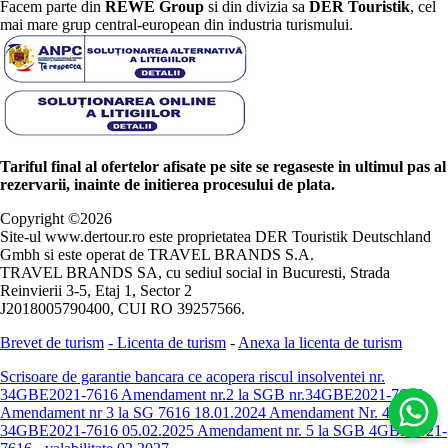
Facem parte din
REWE Group
si din divizia sa
DER Touristik
, cel
mai mare grup central-european din industria turismului.
Tariful final al ofertelor afisate pe site se regaseste in ultimul pas al
rezervarii, inainte de initierea procesului de plata.
Copyright ©
2026
Site-ul www.dertour.ro este proprietatea DER Touristik Deutschland
Gmbh si este operat de TRAVEL BRANDS S.A.
TRAVEL BRANDS SA, cu sediul social in Bucuresti, Strada
Reinvierii 3-5, Etaj 1, Sector 2
J2018005790400, CUI RO 39257566.
Brevet de turism
-
Licenta de turism
-
Anexa la licenta de turism
Scrisoare de garantie bancara ce acopera riscul insolventei nr.
34GBE2021-7616
Amendament nr.2 la SGB nr.34GBE2021-7616
Amendament nr 3 la SG 7616 18.01.2024
Amendament Nr. 4 -
34GBE2021-7616 05.02.2025
Amendament nr. 5 la SGB 4GBE2021-