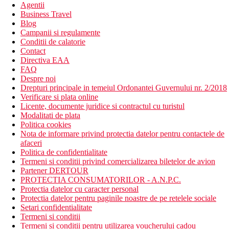
Agentii
Business Travel
Blog
Campanii si regulamente
Conditii de calatorie
Contact
Directiva EAA
FAQ
Despre noi
Drepturi principale in temeiul Ordonantei Guvernului nr. 2/2018
Verificare si plata online
Licente, documente juridice si contractul cu turistul
Modalitati de plata
Politica cookies
Nota de informare privind protectia datelor pentru contactele de
afaceri
Politica de confidentialitate
Termeni si conditii privind comercializarea biletelor de avion
Partener DERTOUR
PROTECTIA CONSUMATORILOR - A.N.P.C.
Protectia datelor cu caracter personal
Protectia datelor pentru paginile noastre de pe retelele sociale
Setari confidentialitate
Termeni si conditii
Termeni si conditii pentru utilizarea voucherului cadou