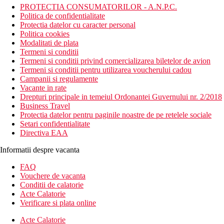
PROTECTIA CONSUMATORILOR - A.N.P.C.
Politica de confidentialitate
Protectia datelor cu caracter personal
Politica cookies
Modalitati de plata
Termeni si conditii
Termeni si conditii privind comercializarea biletelor de avion
Termeni si conditii pentru utilizarea voucherului cadou
Campanii si regulamente
Vacante in rate
Drepturi principale in temeiul Ordonantei Guvernului nr. 2/2018
Business Travel
Protectia datelor pentru paginile noastre de pe retelele sociale
Setari confidentialitate
Directiva EAA
Informatii despre vacanta
FAQ
Vouchere de vacanta
Conditii de calatorie
Acte Calatorie
Verificare si plata online
Acte Calatorie