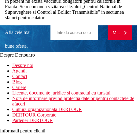
In prezent nu exista vaccinuri obligatorii pentru calatoriile in
Franta. Se recomanda vizitarea site-ului „Centrul National de
Supraveghere si Control al Bolilor Transmisibile” in sectiunea
sfaturi pentru calatori.
Afla cele mai
MA ABONE
bune oferte.
Despre Dertour.ro
Inscrie-te la
Despre noi
Agentii
newsletter!
Contact
Blog
Cariere
Licente, documente juridice si contractul cu turistul
Nota de informare privind protectia datelor pentru contactele de
afaceri
Cultura organizationala DERTOUR
DERTOUR Corporate
Partener DERTOUR
Informatii pentru clienti