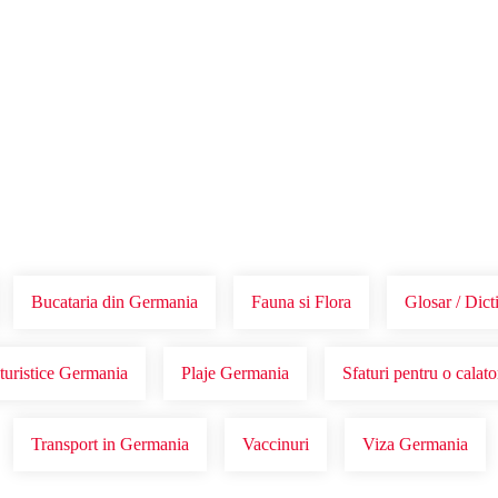
Voucher Cadou
Agentii
Bucataria din Germania
Fauna si Flora
Glosar / Dic
turistice Germania
Plaje Germania
Sfaturi pentru o calat
Transport in Germania
Vaccinuri
Viza Germania