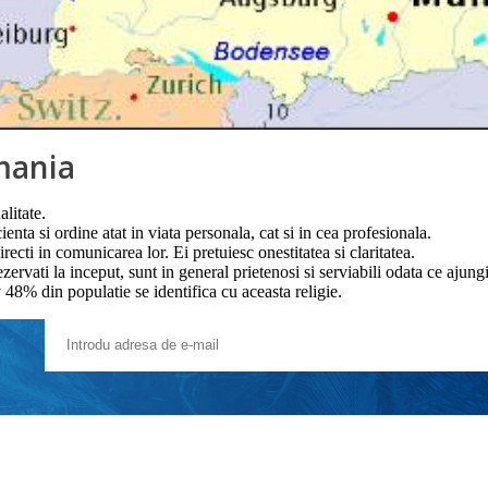
rmania
litate.
enta si ordine atat in ​​viata personala, cat si in cea profesionala.
recti in comunicarea lor. Ei pretuiesc onestitatea si claritatea.
ervati la inceput, sunt in general prietenosi si serviabili odata ce ajungi
 48% din populatie se identifica cu aceasta religie.