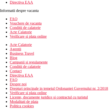
Directiva EAA
Informatii despre vacanta
FAQ
Vouchere de vacanta
Conditii de calatorie
Acte Calatorie
Verificare si plata online
Acte Calatorie
Agentii
Business Travel
Blog
Campanii si regulamente
Conditii de calatorie
Contact
Directiva EAA
FAQ
Despre noi
Drepturi principale in temeiul Ordonantei Guvernului nr. 2/2018
Verificare si plata online
Licente, documente juridice si contractul cu turistul
Modalitati de plata
Politica cookies