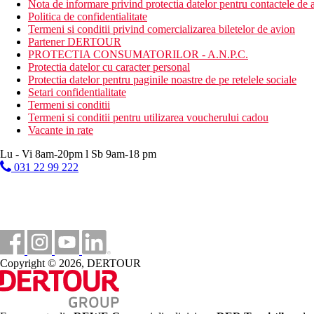
Nota de informare privind protectia datelor pentru contactele de a
Politica de confidentialitate
Termeni si conditii privind comercializarea biletelor de avion
Partener DERTOUR
PROTECTIA CONSUMATORILOR - A.N.P.C.
Protectia datelor cu caracter personal
Protectia datelor pentru paginile noastre de pe retelele sociale
Setari confidentialitate
Termeni si conditii
Termeni si conditii pentru utilizarea voucherului cadou
Vacante in rate
Lu - Vi 8am-20pm l Sb 9am-18 pm
031 22 99 222
Copyright © 2026, DERTOUR