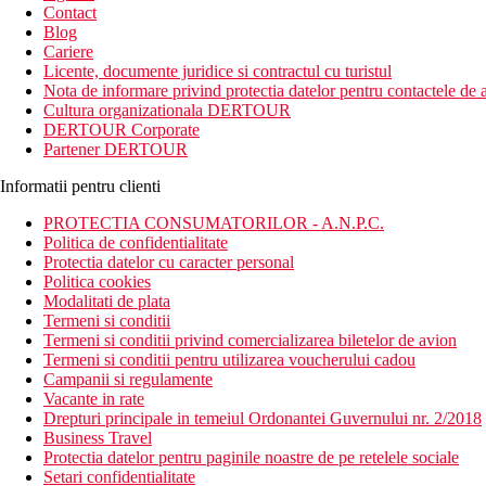
Contact
Blog
Cariere
Licente, documente juridice si contractul cu turistul
Nota de informare privind protectia datelor pentru contactele de a
Cultura organizationala DERTOUR
DERTOUR Corporate
Partener DERTOUR
Informatii pentru clienti
PROTECTIA CONSUMATORILOR - A.N.P.C.
Politica de confidentialitate
Protectia datelor cu caracter personal
Politica cookies
Modalitati de plata
Termeni si conditii
Termeni si conditii privind comercializarea biletelor de avion
Termeni si conditii pentru utilizarea voucherului cadou
Campanii si regulamente
Vacante in rate
Drepturi principale in temeiul Ordonantei Guvernului nr. 2/2018
Business Travel
Protectia datelor pentru paginile noastre de pe retelele sociale
Setari confidentialitate