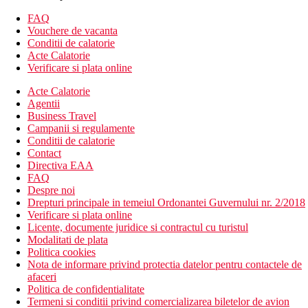
Alte tipuri de camere
(daca nu se specifica altfel, camerele au
FAQ
facilitatile de mai sus)
Vouchere de vacanta
Camera dubla, cladire principala: situata in cladirea
Conditii de calatorie
principala.
Acte Calatorie
Studio: bucatarie proprie.
Verificare si plata online
Descrierea hotelului
Acte Calatorie
hol de intrare cu receptie
Agentii
restaurant principal
Business Travel
bar
Campanii si regulamente
bar de zi
Conditii de calatorie
conexiune la internet (contra cost)
Contact
Wi-Fi in hol (gratuit)
Directiva EAA
colt TV
FAQ
casa de schimb valutar
Despre noi
2 piscine cu apa dulce (sezlonguri si umbrele gratuite)
Drepturi principale in temeiul Ordonantei Guvernului nr. 2/2018
piscina pentru copii
Verificare si plata online
loc de joaca
Licente, documente juridice si contractul cu turistul
Descrierea plajei
Modalitati de plata
cu nisip si pietricele, o intrare treptata in mare
Politica cookies
sezlonguri si umbrele (contra cost)
Nota de informare privind protectia datelor pentru contactele de
afaceri
Activitati gratuite
Politica de confidentialitate
programe de seara neregulate
Termeni si conditii privind comercializarea biletelor de avion