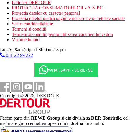
tenis de masa
Partener DERTOUR
PROTECTIA CONSUMATORILOR - A.N.P.C.
Activitati contra cost
Protectia datelor cu caracter personal
teren de tenis
Protectia datelor pentru paginile noastre de pe retelele sociale
sporturi acvatice pe plaja
Setari confidentialitate
fitness
Termeni si conditii
Termeni si conditii pentru utilizarea voucherului cadou
Mese
Vacante in rate
Demipensiune
Mic dejun si cina tip bufet
Lu - Vi 8am-20pm l Sb 9am-18 pm
031 22 99 222
Categoria oficiala
4 stele
WHATSAPP - SCRIE-NE
Nota
In Grecia, trebuie sa platiti taxa turistica in functie de
categoria hotelului. Taxa nu este inclusa in pretul turului si
trebuie platita de catre client direct la receptia hotelului.
Copyright © 2026, DERTOUR
Taxa turistica
Incepand cu 2025, in Grecia exista obligatia de a plati taxa
climatica in functie de categoria de hotel. Taxa nu este inclusa in
tariful ofertei si va fi achitata de catre client la receptia hotelului.
Facem parte din
REWE Group
si din divizia sa
DER Touristik
, cel
Noile taxe de statiune in Grecia sunt (Aprilie – Octombrie):
mai mare grup central-european din industria turismului.
10.00 €. Tarifele afisate sunt pe camera/noapte.