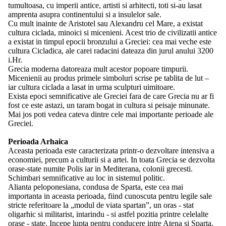
tumultoasa, cu imperii antice, artisti si arhitecti, toti si-au lasat
amprenta asupra continentului si a insulelor sale.
Cu mult inainte de Aristotel sau Alexandru cel Mare, a existat
cultura ciclada, minoici si micenieni. Acest trio de civilizatii antice
a existat in timpul epocii bronzului a Greciei: cea mai veche este
cultura Cicladica, ale carei radacini dateaza din jurul anului 3200
i.Hr.
Grecia moderna datoreaza mult acestor popoare timpurii.
Micenienii au produs primele simboluri scrise pe tablita de lut –
iar cultura ciclada a lasat in urma sculpturi uimitoare.
Exista epoci semnificative ale Greciei fara de care Grecia nu ar fi
fost ce este astazi, un taram bogat in cultura si peisaje minunate.
Mai jos poti vedea cateva dintre cele mai importante perioade ale
Greciei.
Perioada Arhaica
Aceasta perioada este caracterizata printr-o dezvoltare intensiva a
economiei, precum a culturii si a artei. In toata Grecia se dezvolta
orase-state numite Polis iar in Mediterana, colonii grecesti.
Schimbari semnificative au loc in sistemul politic.
Alianta peloponesiana, condusa de Sparta, este cea mai
importanta in aceasta perioada, fiind cunoscuta pentru legile sale
stricte referitoare la „modul de viata spartan”, un oras - stat
oligarhic si militarist, intarindu - si astfel pozitia printre celelalte
orase - state. Incepe lupta pentru conducere intre Atena si Sparta,