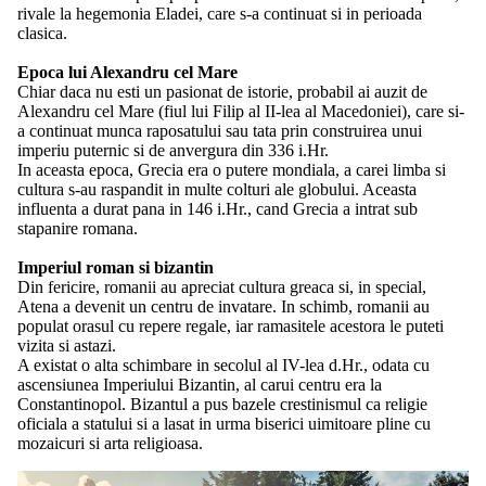
rivale la hegemonia Eladei, care s-a continuat si in perioada
clasica.
Epoca lui Alexandru cel Mare
Chiar daca nu esti un pasionat de istorie, probabil ai auzit de
Alexandru cel Mare (fiul lui Filip al II-lea al Macedoniei), care si-
a continuat munca raposatului sau tata prin construirea unui
imperiu puternic si de anvergura din 336 i.Hr.
In aceasta epoca, Grecia era o putere mondiala, a carei limba si
cultura s-au raspandit in multe colturi ale globului. Aceasta
influenta a durat pana in 146 i.Hr., cand Grecia a intrat sub
stapanire romana.
Imperiul roman si bizantin
Din fericire, romanii au apreciat cultura greaca si, in special,
Atena a devenit un centru de invatare. In schimb, romanii au
populat orasul cu repere regale, iar ramasitele acestora le puteti
vizita si astazi.
A existat o alta schimbare in secolul al IV-lea d.Hr., odata cu
ascensiunea Imperiului Bizantin, al carui centru era la
Constantinopol. Bizantul a pus bazele crestinismul ca religie
oficiala a statului si a lasat in urma biserici uimitoare pline cu
mozaicuri si arta religioasa.