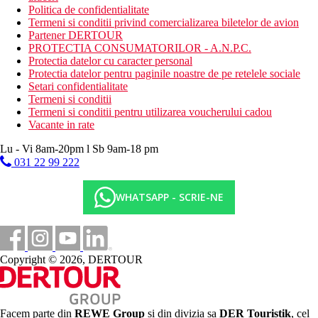
Politica de confidentialitate
Termeni si conditii privind comercializarea biletelor de avion
Partener DERTOUR
PROTECTIA CONSUMATORILOR - A.N.P.C.
Protectia datelor cu caracter personal
Protectia datelor pentru paginile noastre de pe retelele sociale
Setari confidentialitate
Termeni si conditii
Termeni si conditii pentru utilizarea voucherului cadou
Vacante in rate
Lu - Vi 8am-20pm l Sb 9am-18 pm
031 22 99 222
WHATSAPP - SCRIE-NE
Copyright © 2026, DERTOUR
Facem parte din
REWE Group
si din divizia sa
DER Touristik
, cel