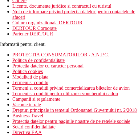
Cariere
Licente, documente juridice si contractul cu turistul
Nota de informare privind protectia datelor pentru contactele de
afaceri
Cultura organizationala DERTOUR
DERTOUR Corporate
Partener DERTOUR
Informatii pentru clienti
PROTECTIA CONSUMATORILOR - A.N.P.C.
Politica de confidentialitate
Protectia datelor cu caracter personal
Politica cookies
Modalitati de plata
Termeni si conditii
Termeni si conditii privind comercializarea biletelor de avion
Termeni si conditii pentru utilizarea voucherului cadou
Campanii si regulamente
Vacante in rate
Drepturi principale in temeiul Ordonantei Guvernului nr. 2/2018
Business Travel
Protectia datelor pentru paginile noastre de pe retelele sociale
Setari confidentialitate
Directiva EAA