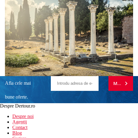
Afla cele mai
MA ABONE
bune oferte.
Despre Dertour.ro
Inscrie-te la
Despre noi
Agentii
newsletter!
Contact
Blog