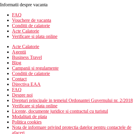
Informatii despre vacanta
FAQ
Vouchere de vacanta
Conditii de calatorie
Acte Calatorie
Verificare si plata online
Acte Calatorie
Agentii
Business Travel
Blog
Campanii si regulamente
Conditii de calatorie
Contact
Directiva EAA
FAQ
Despre noi
Drepturi principale in temeiul Ordonantei Guvernului nr. 2/2018
Verificare si plata online
Licente, documente juridice si contractul cu turistul
Modalitati de plata
Politica cookies
Nota de informare privind protectia datelor pentru contactele de
afaceri