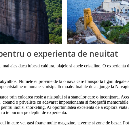
a pentru o experienta de neuitat
 mai ales daca iubesti caldura, plajele si apele cristaline. O experienta d
kynthos. Numele ei provine de la o nava care transporta tigari ilegale s
ape cristaline minunate si nisip alb moale. Inainte de a ajunge la Navagi
arca prin culoarea rosie a nisipului si a stancilor care o inconjoara. Acea
 creand o priveliste cu adevarat impresionanta si fotografii memorabile. 
ta pentru inot si snorkeling. Ai oportunitatea excelenta de a explora viata
u a te bucura pe deplin de experienta.
locul in care vei gasi foarte multe magazine, taverne si zone de bazar. 