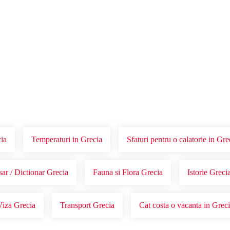
Voucher Cadou
Agentii
cia
Temperaturi in Grecia
Sfaturi pentru o calatorie in Gre
ar / Dictionar Grecia
Fauna si Flora Grecia
Istorie Greci
Viza Grecia
Transport Grecia
Cat costa o vacanta in Grec