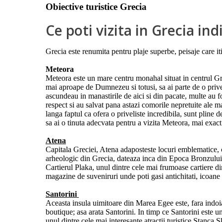
Obiective turistice Grecia
Ce poti vizita in Grecia in
Grecia este renumita pentru plaje superbe, peisaje care iti
Meteora
Meteora este un mare centru monahal situat in centrul Gre
mai aproape de Dumnezeu si totusi, sa ai parte de o privel
ascundeau in manastirile de aici si din pacate, multe au fo
respect si au salvat pana astazi comorile nepretuite ale 
langa faptul ca ofera o priveliste incredibila, sunt pline
sa ai o tinuta adecvata pentru a vizita Meteora, mai exac
Atena
Capitala Greciei, Atena adaposteste locuri emblematice, c
arheologic din Grecia, dateaza inca din Epoca Bronzului s
Cartierul Plaka, unul dintre cele mai frumoase cartiere di
magazine de suveniruri unde poti gasi antichitati, icoane p
Santorini
Aceasta insula uimitoare din Marea Egee este, fara indoial
boutique; asa arata Santorini. In timp ce Santorini este un
unul dintre cele mai interesante atractii turistice Stanca