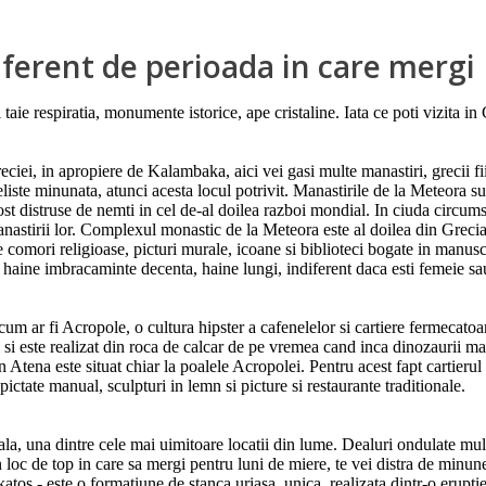
diferent de perioada in care mergi
 taie respiratia, monumente istorice, ape cristaline. Iata ce poti vizita i
ciei, in apropiere de Kalambaka, aici vei gasi multe manastiri, grecii fi
iste minunata, atunci acesta locul potrivit. Manastirile de la Meteora sunt
st distruse de nemti in cel de-al doilea razboi mondial. In ciuda circumst
manastirii lor. Complexul monastic de la Meteora este al doilea din Greci
 de comori religioase, picturi murale, icoane si biblioteci bogate in manu
t haine imbracaminte decenta, haine lungi, indiferent daca esti femeie s
um ar fi Acropole, o cultura hipster a cafenelelor si cartiere fermecato
i este realizat din roca de calcar de pe vremea cand inca dinozaurii mai
n Atena este situat chiar la poalele Acropolei. Pentru acest fapt cartier
ictate manual, sculpturi in lemn si picture si restaurante traditionale.
a, una dintre cele mai uimitoare locatii din lume. Dealuri ondulate multi
 loc de top in care sa mergi pentru luni de miere, te vei distra de minune, 
 Skatos - este o formatiune de stanca uriasa, unica, realizata dintr-o erup