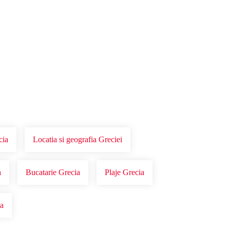
cia
Locatia si geografia Greciei
a
Bucatarie Grecia
Plaje Grecia
ia