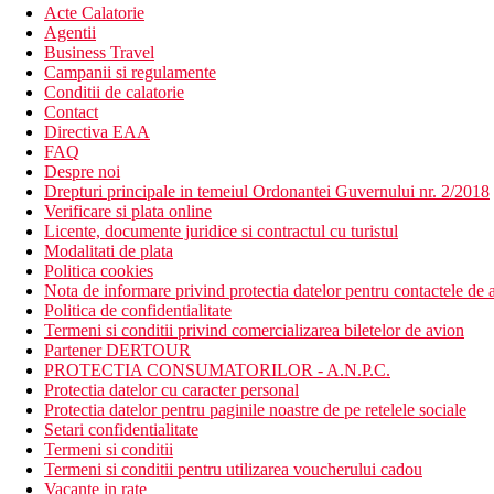
Acte Calatorie
Agentii
Business Travel
Campanii si regulamente
Conditii de calatorie
Contact
Directiva EAA
FAQ
Despre noi
Drepturi principale in temeiul Ordonantei Guvernului nr. 2/2018
Verificare si plata online
Licente, documente juridice si contractul cu turistul
Modalitati de plata
Politica cookies
Nota de informare privind protectia datelor pentru contactele de a
Politica de confidentialitate
Termeni si conditii privind comercializarea biletelor de avion
Partener DERTOUR
PROTECTIA CONSUMATORILOR - A.N.P.C.
Protectia datelor cu caracter personal
Protectia datelor pentru paginile noastre de pe retelele sociale
Setari confidentialitate
Termeni si conditii
Termeni si conditii pentru utilizarea voucherului cadou
Vacante in rate