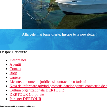
Afla cele mai bune oferte. Inscrie-te la newsletter!
Despre Dertour.ro
Despre noi
Agentii
Contact
Blog
Cariere
Licente, documente juridice si contractul cu turistul
Nota de informare privind protectia datelor pentru contactele de a
Cultura organizationala DERTOUR
DERTOUR Corporate
Partener DERTOUR
Informatii pentru clienti