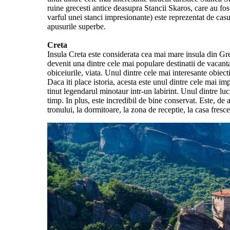
ruine grecesti antice deasupra Stancii Skaros, care au fos
varful unei stanci impresionante) este reprezentat de casut
apusurile superbe.
Creta
Insula Creta este considerata cea mai mare insula din Greci
devenit una dintre cele mai populare destinatii de vacanta 
obiceiurile, viata. Unul dintre cele mai interesante obiec
Daca iti place istoria, acesta este unul dintre cele mai i
tinut legendarul minotaur intr-un labirint. Unul dintre luc
timp. In plus, este incredibil de bine conservat. Este, de
tronului, la dormitoare, la zona de receptie, la casa fresc