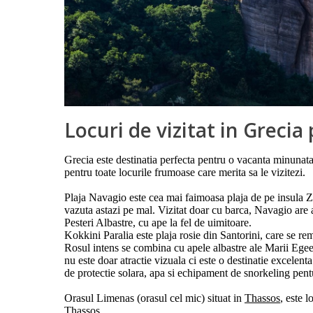
Locuri de vizitat in Greci
Grecia este destinatia perfecta pentru o vacanta minunata,
pentru toate locurile frumoase care merita sa le vizitezi.
Plaja Navagio este cea mai faimoasa plaja de pe insula Za
vazuta astazi pe mal. Vizitat doar cu barca, Navagio are 
Pesteri Albastre, cu ape la fel de uimitoare.
Kokkini Paralia este plaja rosie din Santorini, care se rem
Rosul intens se combina cu apele albastre ale Marii Egee,
nu este doar atractie vizuala ci este o destinatie excelen
de protectie solara, apa si echipament de snorkeling pent
Orasul Limenas (orasul cel mic) situat in
Thassos
, este 
Thassos.