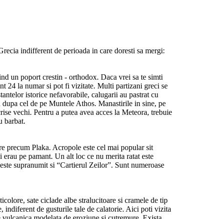
n Grecia indifferent de perioada in care doresti sa mergi:
ind un poport crestin - orthodox. Daca vrei sa te simti
 24 la numar si pot fi vizitate. Multi partizani greci se
antelor istorice nefavorabile, calugarii au pastrat cu
a dupa cel de pe Muntele Athos. Manastirile in sine, pe
scrise vechi. Pentru a putea avea acces la Meteora, trebuie
au barbat.
are precum Plaka. Acropole este cel mai popular sit
 erau pe pamant. Un alt loc ce nu merita ratat este
ul este supranumit si “Cartierul Zeilor”. Sunt numeroase
colore, sate ciclade albe stralucitoare si cramele de tip
indiferent de gusturile tale de calatorie. Aici poti vizita
tie vulcanica modelata de eroziune si cutremure. Exista