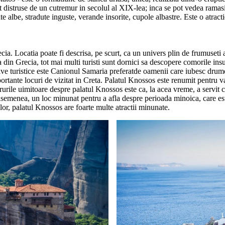
t distruse de un cutremur in secolul al XIX-lea; inca se pot vedea ramasite
e albe, stradute inguste, verande insorite, cupole albastre. Este o atract
a. Locatia poate fi descrisa, pe scurt, ca un univers plin de frumuseti al
din Grecia, tot mai multi turisti sunt dornici sa descopere comorile insul
tive turistice este Canionul Samaria preferatde oamenii care iubesc drumet
mportante locuri de vizitat in Creta. Palatul Knossos este renumit pentru 
rurile uimitoare despre palatul Knossos este ca, la acea vreme, a servit ca
 asemenea, un loc minunat pentru a afla despre perioada minoica, care est
elor, palatul Knossos are foarte multe atractii minunate.