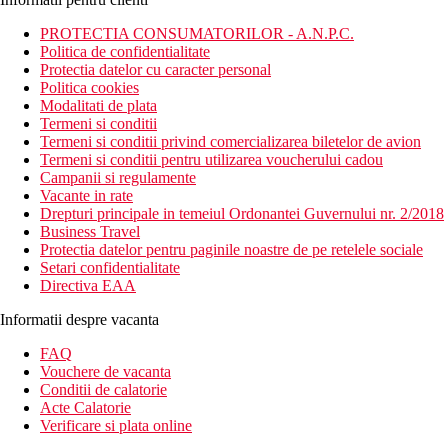
PROTECTIA CONSUMATORILOR - A.N.P.C.
Politica de confidentialitate
Protectia datelor cu caracter personal
Politica cookies
Modalitati de plata
Termeni si conditii
Termeni si conditii privind comercializarea biletelor de avion
Termeni si conditii pentru utilizarea voucherului cadou
Campanii si regulamente
Vacante in rate
Drepturi principale in temeiul Ordonantei Guvernului nr. 2/2018
Business Travel
Protectia datelor pentru paginile noastre de pe retelele sociale
Setari confidentialitate
Directiva EAA
Informatii despre vacanta
FAQ
Vouchere de vacanta
Conditii de calatorie
Acte Calatorie
Verificare si plata online