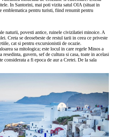
le. In Santorini, mai poti vizita satul OIA (situat in
ie emblematica pentru turisti, fiind renumit pentru
e naturii, povesti antice, ruinele civizilatiei minoice. A
ei. Creta se deosebeste de restul tarii in ceea ce priveste
iile, cat si pentru excursionistii de ocazie.
valoarea sa mitologica; este locul in care regele Minos a
 resedinta, guvern, sef de cultura si casa, toate in acelasi
e considerata a fi epoca de aur a Cretei. De la sala