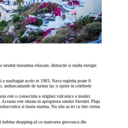
e neuitat inseamna relaxare, distractie si multa energie
i a naufragiat acolo in 1983. Nava ruginita poate fi
o, ambarcatiunile de turism fac o oprire in celebrele
sta este o consecinta a originei vulcanice a insulei.
Aceasta este situata in apropierea satului Akrotiri. Plaja
 subacvatica si fauna marina. Nu uita sa iei cu tine crema
Poti imbina shopping-ul cu mancarea greceasca din