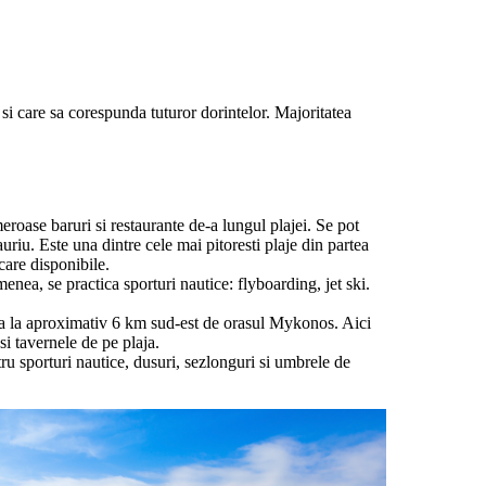
si care sa corespunda tuturor dorintelor. Majoritatea
roase baruri si restaurante de-a lungul plajei. Se pot
uriu. Este una dintre cele mai pitoresti plaje din partea
care disponibile.
nea, se practica sporturi nautice: flyboarding, jet ski.
fla la aproximativ 6 km sud-est de orasul Mykonos. Aici
si tavernele de pe plaja.
u sporturi nautice, dusuri, sezlonguri si umbrele de