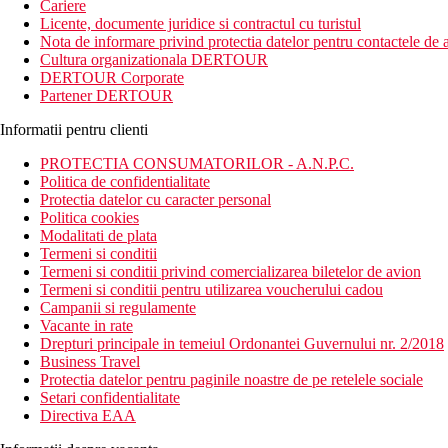
Cariere
Licente, documente juridice si contractul cu turistul
Nota de informare privind protectia datelor pentru contactele de a
Cultura organizationala DERTOUR
DERTOUR Corporate
Partener DERTOUR
Informatii pentru clienti
PROTECTIA CONSUMATORILOR - A.N.P.C.
Politica de confidentialitate
Protectia datelor cu caracter personal
Politica cookies
Modalitati de plata
Termeni si conditii
Termeni si conditii privind comercializarea biletelor de avion
Termeni si conditii pentru utilizarea voucherului cadou
Campanii si regulamente
Vacante in rate
Drepturi principale in temeiul Ordonantei Guvernului nr. 2/2018
Business Travel
Protectia datelor pentru paginile noastre de pe retelele sociale
Setari confidentialitate
Directiva EAA