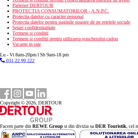
Partener DERTOUR
PROTECTIA CONSUMATORILOR - A.N.P.C.
Protectia datelor cu caracter personal
Protectia datelor pentru paginile noastre de pe retelele sociale
Setari confidentialitate
Termeni si conditii
Termeni si conditii pentru utilizarea voucherului cadou
Vacante in rate
Lu - Vi 8am-20pm l Sb 9am-18 pm
031 22 99 222
Copyright © 2026, DERTOUR
Facem parte din
REWE Group
si din divizia sa
DER Touristik
, cel 