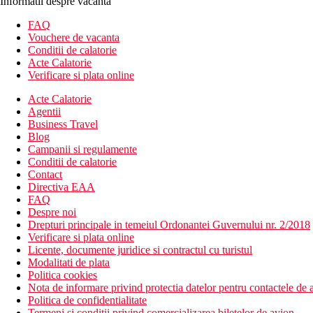
Informatii despre vacanta
FAQ
Vouchere de vacanta
Conditii de calatorie
Acte Calatorie
Verificare si plata online
Acte Calatorie
Agentii
Business Travel
Blog
Campanii si regulamente
Conditii de calatorie
Contact
Directiva EAA
FAQ
Despre noi
Drepturi principale in temeiul Ordonantei Guvernului nr. 2/2018
Verificare si plata online
Licente, documente juridice si contractul cu turistul
Modalitati de plata
Politica cookies
Nota de informare privind protectia datelor pentru contactele de a
Politica de confidentialitate
Termeni si conditii privind comercializarea biletelor de avion