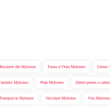
Voucher Cadou
Agentii
Bucatarie din Mykonos
Fauna si Flora Mykonos
Glosar 
 turistice Mykonos
Plaje Mykonos
Sfaturi pentru o calat
Transport in Mykonos
Vaccinuri Mykonos
Viza Mykono