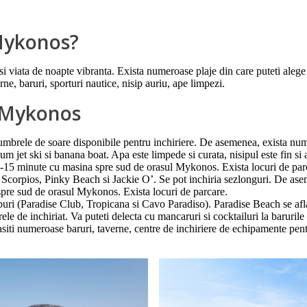
 Mykonos?
 viata de noapte vibranta. Exista numeroase plaje din care puteti alege 
rne, baruri, sporturi nautice, nisip auriu, ape limpezi.
 Mykonos
 umbrele de soare disponibile pentru inchiriere. De asemenea, exista nume
m jet ski si banana boat. Apa este limpede si curata, nisipul este fin si a
 10-15 minute cu masina spre sud de orasul Mykonos. Exista locuri de par
m Scorpios, Pinky Beach si Jackie O’. Se pot inchiria sezlonguri. De aseme
spre sud de orasul Mykonos. Exista locuri de parcare.
cluburi (Paradise Club, Tropicana si Cavo Paradiso). Paradise Beach se a
ele de inchiriat. Va puteti delecta cu mancaruri si cocktailuri la barurile 
iti numeroase baruri, taverne, centre de inchiriere de echipamente pentr