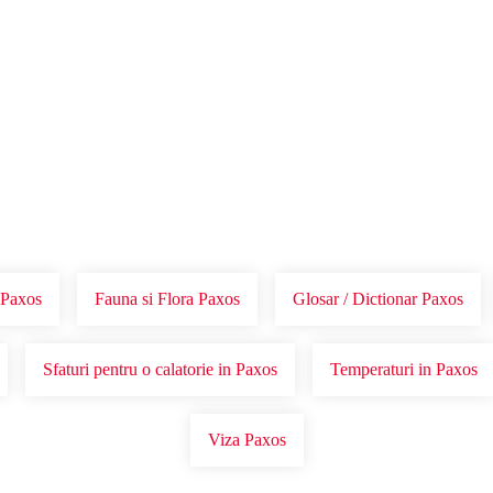
Voucher Cadou
Agentii
 Paxos
Fauna si Flora Paxos
Glosar / Dictionar Paxos
Sfaturi pentru o calatorie in Paxos
Temperaturi in Paxos
Viza Paxos