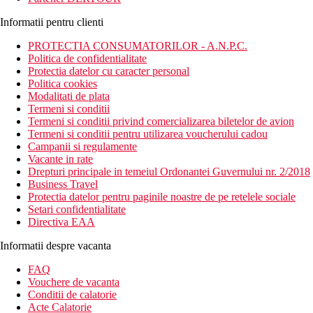
Informatii pentru clienti
PROTECTIA CONSUMATORILOR - A.N.P.C.
Politica de confidentialitate
Protectia datelor cu caracter personal
Politica cookies
Modalitati de plata
Termeni si conditii
Termeni si conditii privind comercializarea biletelor de avion
Termeni si conditii pentru utilizarea voucherului cadou
Campanii si regulamente
Vacante in rate
Drepturi principale in temeiul Ordonantei Guvernului nr. 2/2018
Business Travel
Protectia datelor pentru paginile noastre de pe retelele sociale
Setari confidentialitate
Directiva EAA
Informatii despre vacanta
FAQ
Vouchere de vacanta
Conditii de calatorie
Acte Calatorie