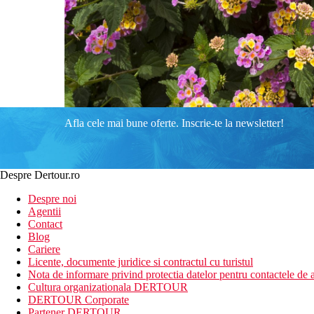
Afla cele mai bune oferte. Inscrie-te la newsletter!
Despre Dertour.ro
Despre noi
Agentii
Contact
Blog
Cariere
Licente, documente juridice si contractul cu turistul
Nota de informare privind protectia datelor pentru contactele de a
Cultura organizationala DERTOUR
DERTOUR Corporate
Partener DERTOUR