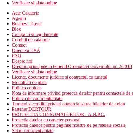
Verificare si plata online
Acte Calatorie
Agentii
Business Travel
Blog
Campanii si regulamente
Conditii de calatorie
Contact
Directiva EAA
FAQ
Despre noi
Drepturi principale in temeiul Ordonantei Guvernului nr. 2/2018
Verificare si plata online
Licente, documente juridice si contractul cu turistul
Modalitati de plata
Politica cookies
Nota de informare privind protectia datelor pentru contactele de a
Politica de confidentialitate
Termeni si conditii privind comercializarea biletelor de avion
Partener DERTOUR
PROTECTIA CONSUMATORILOR - A.N.P.C.
Protectia datelor cu caracter personal
Protectia datelor pentru paginile noastre de pe retelele sociale
Setari confidentialitate