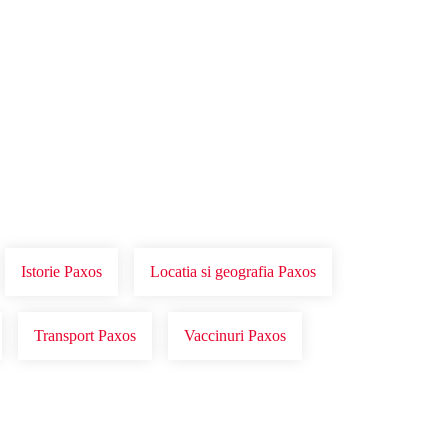
Istorie Paxos
Locatia si geografia Paxos
Transport Paxos
Vaccinuri Paxos