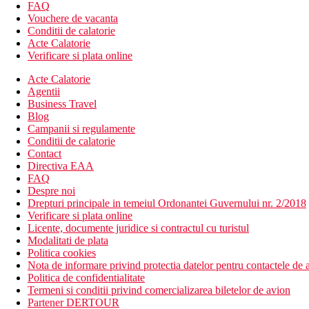
Rampa la intrarea hotelului (pentru persoanele cu handica
FAQ
Vouchere de vacanta
Descrierea plajei
Conditii de calatorie
hotelul se afla la 150 m de plaja cu nisip si pietris
Acte Calatorie
sezlonguri si umbrele contra cost
Verificare si plata online
Dieta
Acte Calatorie
Mic dejun tip bufet
Agentii
Business Travel
Categoria oficiala
Blog
3 stele
Campanii si regulamente
Conditii de calatorie
Nota
Contact
In Grecia, exista obligatia de a plati taxa climatica in functie de ca
Directiva EAA
activitatilor mentionate mai sus pot fi afectate de introducerea u
FAQ
Despre noi
Site web
Drepturi principale in temeiul Ordonantei Guvernului nr. 2/2018
https://www.andreashotel.gr
Verificare si plata online
Licente, documente juridice si contractul cu turistul
Taxa turistica
Modalitati de plata
Incepand cu 2025, in Grecia exista obligatia de a plati taxa climatic
Politica cookies
statiune in Grecia sunt (Aprilie – Octombrie): 5.00 €. Tarifele af
Nota de informare privind protectia datelor pentru contactele de a
Politica de confidentialitate
Distanţe
Termeni si conditii privind comercializarea biletelor de avion
Partener DERTOUR