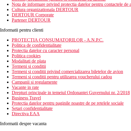
Distanta
Nota de informare privind protectia datelor pentru contactele de a
4 km distanta de Aeroportul International Palm Springs
Cultura organizationala DERTOUR
150 m distanta de Restaurantul El Patio
DERTOUR Corporate
Partener DERTOUR
Descrierea camerei
Camera dubla: aer conditionat (gratuit), baie/toaleta, uscator de par
Informatii pentru clienti
Alte tipuri de camere (daca nu se specifica altfel, camerele au 
PROTECTIA CONSUMATORILOR - A.N.P.C.
Politica de confidentialitate
Camera tripla: spatioasa
Protectia datelor cu caracter personal
Family room: camere la etajul 1, 2, camere separate
Politica cookies
Modalitati de plata
Descrierea hotelului
Termeni si conditii
Hotelul dispune de:
Termeni si conditii privind comercializarea biletelor de avion
Termeni si conditii pentru utilizarea voucherului cadou
receptie deschisa non stop
Campanii si regulamente
32 de camere
Vacante in rate
restaurant
Drepturi principale in temeiul Ordonantei Guvernului nr. 2/2018
snack bar
Business Travel
piscina
Protectia datelor pentru paginile noastre de pe retelele sociale
sezlonguri si umbrele gratuite
Setari confidentialitate
gradina
Directiva EAA
seif
parcare
Informatii despre vacanta
Wifi gratuit