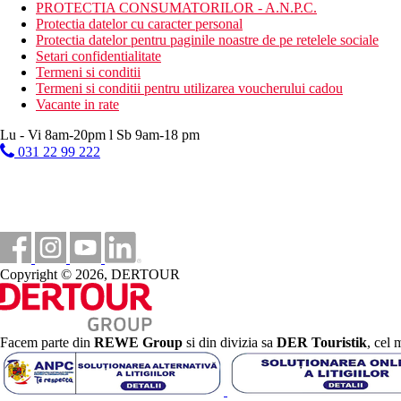
PROTECTIA CONSUMATORILOR - A.N.P.C.
4,5 km
Protectia datelor cu caracter personal
Distanta de cel mai apropiat aeroport
Protectia datelor pentru paginile noastre de pe retelele sociale
500 m
Setari confidentialitate
Centrul orasului
Termeni si conditii
Termeni si conditii pentru utilizarea voucherului cadou
150 m
Vacante in rate
Distanta pana la plaja
Lu - Vi 8am-20pm l Sb 9am-18 pm
031 22 99 222
Plaja
Sezlonguri pe plaja contra cost
Umbrele pe plaja contra cost
Vacanta la plaja
Piscine
Copyright © 2026, DERTOUR
Sezlonguri si umbrele gratuite la piscina
Bar langa piscina
Facem parte din
REWE Group
si din divizia sa
DER Touristik
, cel 
Galerie foto