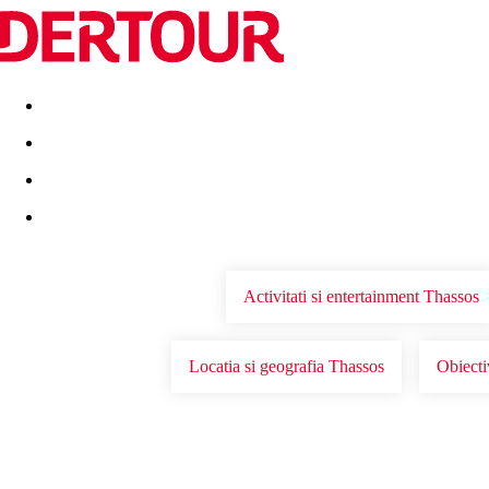
Destinatii
Vacanta perfecta
OFERTE DE NERATAT
Activitati si entertainment Thassos
Locatia si geografia Thassos
Obiecti