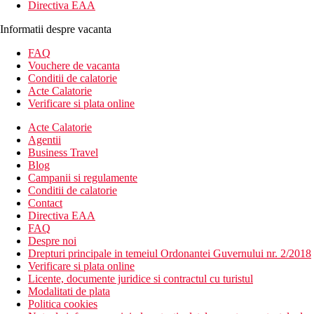
Directiva EAA
Informatii despre vacanta
FAQ
Vouchere de vacanta
Conditii de calatorie
Acte Calatorie
Verificare si plata online
Acte Calatorie
Agentii
Business Travel
Blog
Campanii si regulamente
Conditii de calatorie
Contact
Directiva EAA
FAQ
Despre noi
Drepturi principale in temeiul Ordonantei Guvernului nr. 2/2018
Verificare si plata online
Licente, documente juridice si contractul cu turistul
Modalitati de plata
Politica cookies