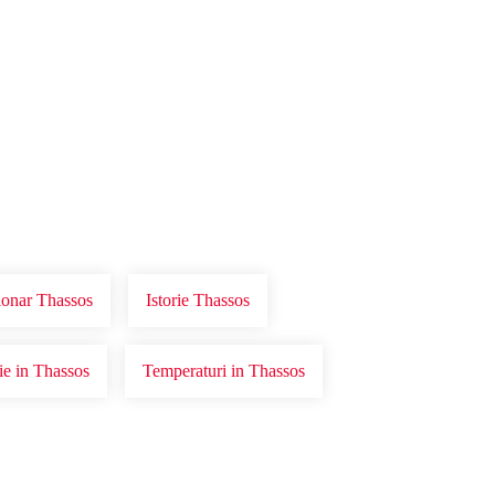
ionar Thassos
Istorie Thassos
rie in Thassos
Temperaturi in Thassos