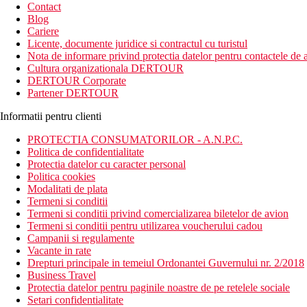
Contact
Blog
Cariere
Licente, documente juridice si contractul cu turistul
Nota de informare privind protectia datelor pentru contactele de a
Cultura organizationala DERTOUR
DERTOUR Corporate
Partener DERTOUR
Informatii pentru clienti
PROTECTIA CONSUMATORILOR - A.N.P.C.
Politica de confidentialitate
Protectia datelor cu caracter personal
Politica cookies
Modalitati de plata
Termeni si conditii
Termeni si conditii privind comercializarea biletelor de avion
Termeni si conditii pentru utilizarea voucherului cadou
Campanii si regulamente
Vacante in rate
Drepturi principale in temeiul Ordonantei Guvernului nr. 2/2018
Business Travel
Protectia datelor pentru paginile noastre de pe retelele sociale
Setari confidentialitate