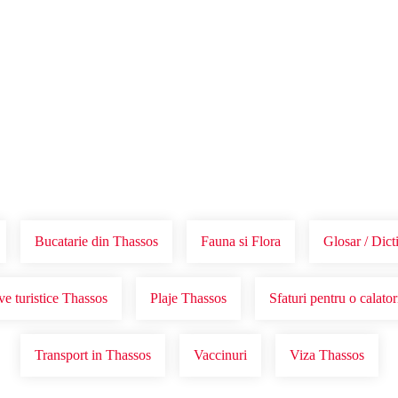
Voucher Cadou
Agentii
Bucatarie din Thassos
Fauna si Flora
Glosar / Dict
ve turistice Thassos
Plaje Thassos
Sfaturi pentru o calato
Transport in Thassos
Vaccinuri
Viza Thassos