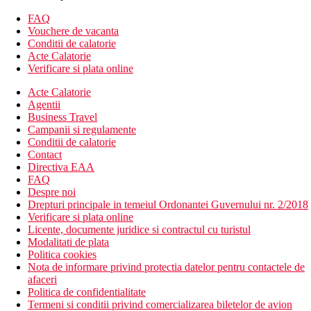
Descrierea hotelului
FAQ
hol de intrare cu receptie
Vouchere de vacanta
restaurant
Conditii de calatorie
piscina
Acte Calatorie
bar langa piscina
Verificare si plata online
terasa
Acte Calatorie
centru de wellness (sauna, jacuzzi)
Agentii
fitness
Business Travel
lift
Campanii si regulamente
Wi-Fi (gratuit)
Conditii de calatorie
Descrierea plajei
Contact
plaja cu pietris din oras, la cca 350 m de hotel
Directiva EAA
umbrele de soare si sezlonguri contra cost
FAQ
Despre noi
Activitati sportive gratuite
Drepturi principale in temeiul Ordonantei Guvernului nr. 2/2018
fitness
Verificare si plata online
Licente, documente juridice si contractul cu turistul
Activitati contra cost
Modalitati de plata
sauna
Politica cookies
jacuzzi
Nota de informare privind protectia datelor pentru contactele de
biliard
afaceri
Politica de confidentialitate
Mese
Termeni si conditii privind comercializarea biletelor de avion