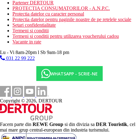
Mic dejun
Partener DERTOUR
Bufet mic dejun
PROTECTIA CONSUMATORILOR - A.N.P.C.
Protectia datelor cu caracter personal
Categoria oficiala
Protectia datelor pentru paginile noastre de pe retelele sociale
3 stele
Setari confidentialitate
Termeni si conditii
Nota
Termeni si conditii pentru utilizarea voucherului cadou
Vacante in rate
In Grecia, trebuie sa achiti o taxa turistica in functie de categoria
hotelului. Taxa nu este inclusa in pretul turului si trebuie platita
Lu - Vi 8am-20pm l Sb 9am-18 pm
de catre client direct la receptia hotelului.
031 22 99 222
Taxa turistica
Incepand cu 2025, in Grecia exista obligatia de a plati taxa
WHATSAPP - SCRIE-NE
climatica in functie de categoria de hotel. Taxa nu este inclusa in
tariful ofertei si va fi achitata de catre client la receptia hotelului.
Noile taxe de statiune in Grecia sunt (Aprilie – Octombrie): 5.00
€. Tarifele afisate sunt pe camera/noapte.
Copyright © 2026, DERTOUR
Distanţe
0 m
Facem parte din
REWE Group
si din divizia sa
DER Touristik
, cel
Centrul orasului
mai mare grup central-european din industria turismului.
0 m