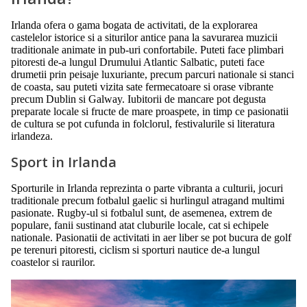
Irlanda ofera o gama bogata de activitati, de la explorarea
castelelor istorice si a siturilor antice pana la savurarea muzicii
traditionale animate in pub-uri confortabile. Puteti face plimbari
pitoresti de-a lungul Drumului Atlantic Salbatic, puteti face
drumetii prin peisaje luxuriante, precum parcuri nationale si stanci
de coasta, sau puteti vizita sate fermecatoare si orase vibrante
precum Dublin si Galway. Iubitorii de mancare pot degusta
preparate locale si fructe de mare proaspete, in timp ce pasionatii
de cultura se pot cufunda in folclorul, festivalurile si literatura
irlandeza.
Sport in Irlanda
Sporturile in Irlanda reprezinta o parte vibranta a culturii, jocuri
traditionale precum fotbalul gaelic si hurlingul atragand multimi
pasionate. Rugby-ul si fotbalul sunt, de asemenea, extrem de
populare, fanii sustinand atat cluburile locale, cat si echipele
nationale. Pasionatii de activitati in aer liber se pot bucura de golf
pe terenuri pitoresti, ciclism si sporturi nautice de-a lungul
coastelor si raurilor.