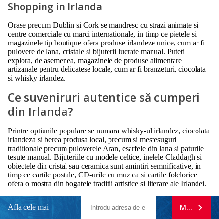
Shopping in Irlanda
Orase precum Dublin si Cork se mandresc cu strazi animate si
centre comerciale cu marci internationale, in timp ce pietele si
magazinele tip boutique ofera produse irlandeze unice, cum ar fi
pulovere de lana, cristale si bijuterii lucrate manual. Puteti
explora, de asemenea, magazinele de produse alimentare
artizanale pentru delicatese locale, cum ar fi branzeturi, ciocolata
si whisky irlandez.
Ce suveniruri autentice să cumperi
din Irlanda?
Printre optiunile populare se numara whisky-ul irlandez, ciocolata
irlandeza si berea produsa local, precum si mestesuguri
traditionale precum puloverele Aran, esarfele din lana si paturile
tesute manual. Bijuteriile cu modele celtice, inelele Claddagh si
obiectele din cristal sau ceramica sunt amintiri semnificative, in
timp ce cartile postale, CD-urile cu muzica si cartile folclorice
ofera o mostra din bogatele traditii artistice si literare ale Irlandei.
Afla cele mai
MA ABONE