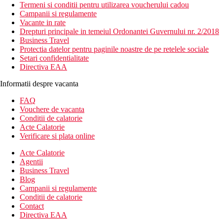
Termeni si conditii pentru utilizarea voucherului cadou
Campanii si regulamente
Vacante in rate
Drepturi principale in temeiul Ordonantei Guvernului nr. 2/2018
Business Travel
Protectia datelor pentru paginile noastre de pe retelele sociale
Setari confidentialitate
Directiva EAA
Informatii despre vacanta
FAQ
Vouchere de vacanta
Conditii de calatorie
Acte Calatorie
Verificare si plata online
Acte Calatorie
Agentii
Business Travel
Blog
Campanii si regulamente
Conditii de calatorie
Contact
Directiva EAA