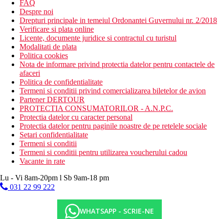
FAQ
Despre noi
Drepturi principale in temeiul Ordonantei Guvernului nr. 2/2018
Verificare si plata online
Licente, documente juridice si contractul cu turistul
Modalitati de plata
Politica cookies
Nota de informare privind protectia datelor pentru contactele de
afaceri
Politica de confidentialitate
Termeni si conditii privind comercializarea biletelor de avion
Partener DERTOUR
PROTECTIA CONSUMATORILOR - A.N.P.C.
Protectia datelor cu caracter personal
Protectia datelor pentru paginile noastre de pe retelele sociale
Setari confidentialitate
Termeni si conditii
Termeni si conditii pentru utilizarea voucherului cadou
Vacante in rate
Lu - Vi 8am-20pm l Sb 9am-18 pm
031 22 99 222
WHATSAPP - SCRIE-NE