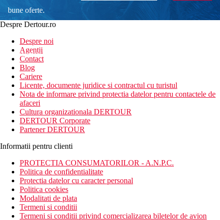
bune oferte.
Despre Dertour.ro
Inscrie-te la
Despre noi
Agentii
newsletter!
Contact
Blog
Cariere
Licente, documente juridice si contractul cu turistul
Nota de informare privind protectia datelor pentru contactele de
afaceri
Cultura organizationala DERTOUR
DERTOUR Corporate
Partener DERTOUR
Informatii pentru clienti
PROTECTIA CONSUMATORILOR - A.N.P.C.
Politica de confidentialitate
Protectia datelor cu caracter personal
Politica cookies
Modalitati de plata
Termeni si conditii
Termeni si conditii privind comercializarea biletelor de avion