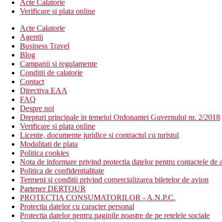
Acte Calatorie
Verificare si plata online
Acte Calatorie
Agentii
Business Travel
Blog
Campanii si regulamente
Conditii de calatorie
Contact
Directiva EAA
FAQ
Despre noi
Drepturi principale in temeiul Ordonantei Guvernului nr. 2/2018
Verificare si plata online
Licente, documente juridice si contractul cu turistul
Modalitati de plata
Politica cookies
Nota de informare privind protectia datelor pentru contactele de a
Politica de confidentialitate
Termeni si conditii privind comercializarea biletelor de avion
Partener DERTOUR
PROTECTIA CONSUMATORILOR - A.N.P.C.
Protectia datelor cu caracter personal
Protectia datelor pentru paginile noastre de pe retelele sociale