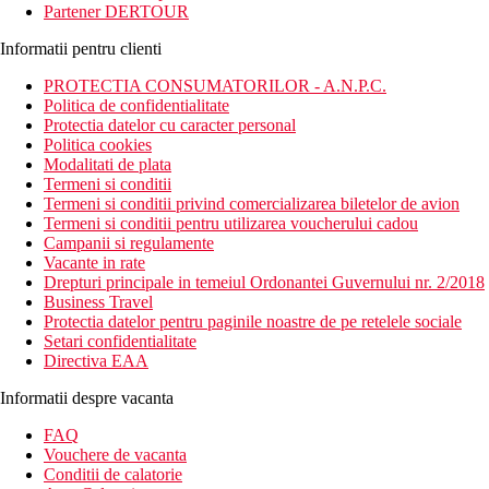
Partener DERTOUR
Informatii pentru clienti
PROTECTIA CONSUMATORILOR - A.N.P.C.
Politica de confidentialitate
Protectia datelor cu caracter personal
Politica cookies
Modalitati de plata
Termeni si conditii
Termeni si conditii privind comercializarea biletelor de avion
Termeni si conditii pentru utilizarea voucherului cadou
Campanii si regulamente
Vacante in rate
Drepturi principale in temeiul Ordonantei Guvernului nr. 2/2018
Business Travel
Protectia datelor pentru paginile noastre de pe retelele sociale
Setari confidentialitate
Directiva EAA
Informatii despre vacanta
FAQ
Vouchere de vacanta
Conditii de calatorie