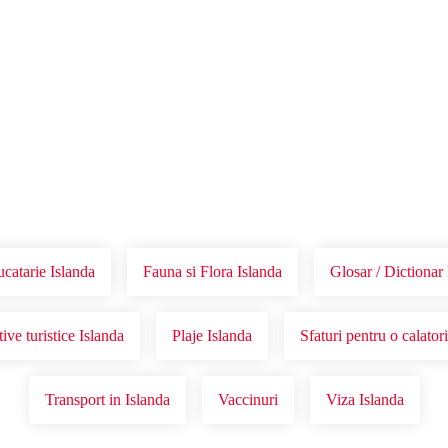
Voucher Cadou
Agentii
catarie Islanda
Fauna si Flora Islanda
Glosar / Dictionar 
ive turistice Islanda
Plaje Islanda
Sfaturi pentru o calator
Transport in Islanda
Vaccinuri
Viza Islanda