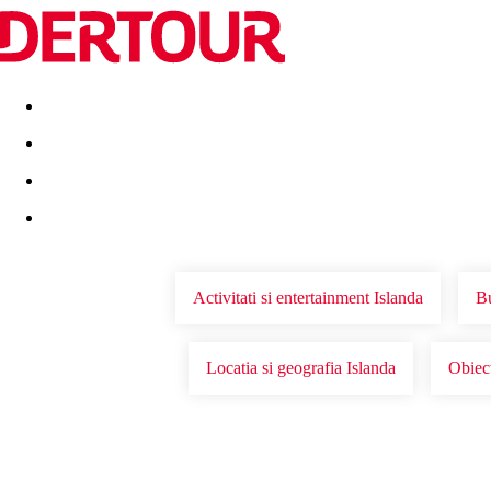
Destinatii
Vacanta perfecta
OFERTE DE NERATAT
Activitati si entertainment Islanda
Bu
Locatia si geografia Islanda
Obiect