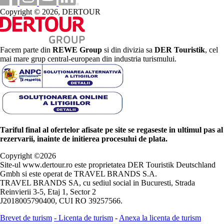
Copyright © 2026, DERTOUR
Facem parte din
REWE Group
si din divizia sa
DER Touristik
, cel
mai mare grup central-european din industria turismului.
Tariful final al ofertelor afisate pe site se regaseste in ultimul pas al
rezervarii, inainte de initierea procesului de plata.
Copyright ©
2026
Site-ul www.dertour.ro este proprietatea DER Touristik Deutschland
Gmbh si este operat de TRAVEL BRANDS S.A.
TRAVEL BRANDS SA, cu sediul social in Bucuresti, Strada
Reinvierii 3-5, Etaj 1, Sector 2
J2018005790400, CUI RO 39257566.
Brevet de turism
-
Licenta de turism
-
Anexa la licenta de turism