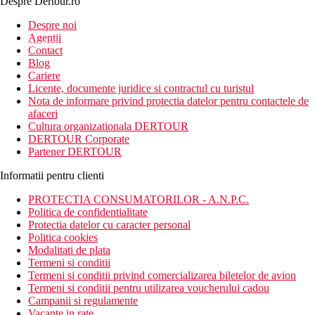
Despre Dertour.ro
Inscrie-te la
Despre noi
Agentii
newsletter!
Contact
Blog
Cariere
Licente, documente juridice si contractul cu turistul
Nota de informare privind protectia datelor pentru contactele de
afaceri
Cultura organizationala DERTOUR
DERTOUR Corporate
Partener DERTOUR
Informatii pentru clienti
PROTECTIA CONSUMATORILOR - A.N.P.C.
Politica de confidentialitate
Protectia datelor cu caracter personal
Politica cookies
Modalitati de plata
Termeni si conditii
Termeni si conditii privind comercializarea biletelor de avion
Termeni si conditii pentru utilizarea voucherului cadou
Campanii si regulamente
Vacante in rate