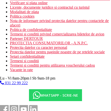
Verificare si plata online
Licente, documente juridice si contractul cu turistul
Modalitati de plata
Politica cookies
Nota de informare privind protectia datelor pentru contactele de
afaceri
Politica de confidentialitate
Termeni si conditii privind comercializarea biletelor de avion
Partener DERTOUR
PROTECTIA CONSUMATORILOR - A.N.P.C.
Protectia datelor cu caracter personal
Protectia datelor pentru paginile noastre de pe retelele sociale
Setari confidentialitate
Termeni si conditii
Termeni si conditii pentru utilizarea voucherului cadou
Vacante in rate
Lu - Vi 8am-20pm l Sb 9am-18 pm
031 22 99 222
WHATSAPP - SCRIE-NE