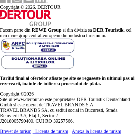
Copyright © 2026, DERTOUR
Facem parte din
REWE Group
si din divizia sa
DER Touristik
, cel
mai mare grup central-european din industria turismului.
Tariful final al ofertelor afisate pe site se regaseste in ultimul pas al
rezervarii, inainte de initierea procesului de plata.
Copyright ©
2026
Site-ul www.dertour.ro este proprietatea DER Touristik Deutschland
Gmbh si este operat de TRAVEL BRANDS S.A.
TRAVEL BRANDS SA, cu sediul social in Bucuresti, Strada
Reinvierii 3-5, Etaj 1, Sector 2
J2018005790400, CUI RO 39257566.
Brevet de turism
-
Licenta de turism
-
Anexa la licenta de turism