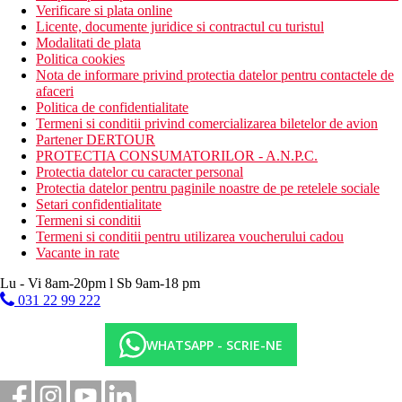
Verificare si plata online
Licente, documente juridice si contractul cu turistul
Modalitati de plata
Politica cookies
Nota de informare privind protectia datelor pentru contactele de
afaceri
Politica de confidentialitate
Termeni si conditii privind comercializarea biletelor de avion
Partener DERTOUR
PROTECTIA CONSUMATORILOR - A.N.P.C.
Protectia datelor cu caracter personal
Protectia datelor pentru paginile noastre de pe retelele sociale
Setari confidentialitate
Termeni si conditii
Termeni si conditii pentru utilizarea voucherului cadou
Vacante in rate
Lu - Vi 8am-20pm l Sb 9am-18 pm
031 22 99 222
WHATSAPP - SCRIE-NE