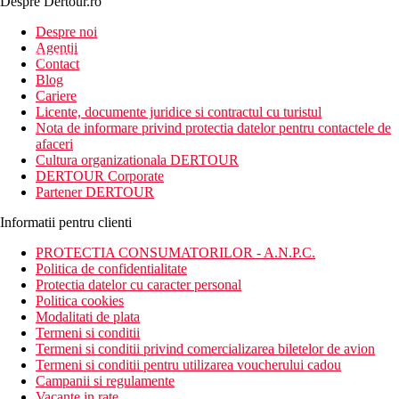
Despre Dertour.ro
Inscrie-te la
Despre noi
Agentii
newsletter!
Contact
Blog
Cariere
Licente, documente juridice si contractul cu turistul
Nota de informare privind protectia datelor pentru contactele de
afaceri
Cultura organizationala DERTOUR
DERTOUR Corporate
Partener DERTOUR
Informatii pentru clienti
PROTECTIA CONSUMATORILOR - A.N.P.C.
Politica de confidentialitate
Protectia datelor cu caracter personal
Politica cookies
Modalitati de plata
Termeni si conditii
Termeni si conditii privind comercializarea biletelor de avion
Termeni si conditii pentru utilizarea voucherului cadou
Campanii si regulamente
Vacante in rate