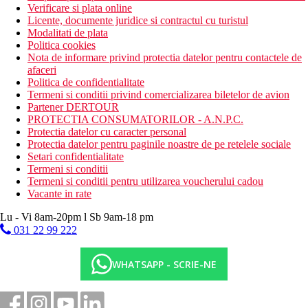
Verificare si plata online
Licente, documente juridice si contractul cu turistul
Modalitati de plata
Politica cookies
Nota de informare privind protectia datelor pentru contactele de
afaceri
Politica de confidentialitate
Termeni si conditii privind comercializarea biletelor de avion
Partener DERTOUR
PROTECTIA CONSUMATORILOR - A.N.P.C.
Protectia datelor cu caracter personal
Protectia datelor pentru paginile noastre de pe retelele sociale
Setari confidentialitate
Termeni si conditii
Termeni si conditii pentru utilizarea voucherului cadou
Vacante in rate
Lu - Vi 8am-20pm l Sb 9am-18 pm
031 22 99 222
WHATSAPP - SCRIE-NE