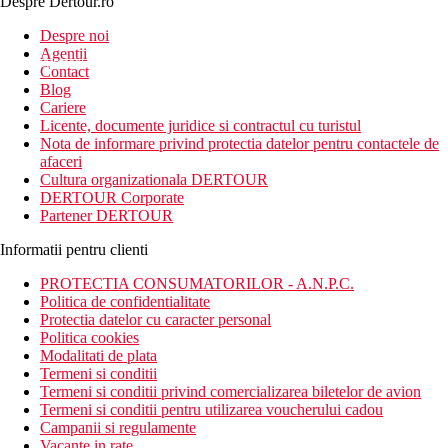
Despre Dertour.ro
Inscrie-te la
Despre noi
Agentii
newsletter!
Contact
Blog
Cariere
Licente, documente juridice si contractul cu turistul
Nota de informare privind protectia datelor pentru contactele de
afaceri
Cultura organizationala DERTOUR
DERTOUR Corporate
Partener DERTOUR
Informatii pentru clienti
PROTECTIA CONSUMATORILOR - A.N.P.C.
Politica de confidentialitate
Protectia datelor cu caracter personal
Politica cookies
Modalitati de plata
Termeni si conditii
Termeni si conditii privind comercializarea biletelor de avion
Termeni si conditii pentru utilizarea voucherului cadou
Campanii si regulamente
Vacante in rate