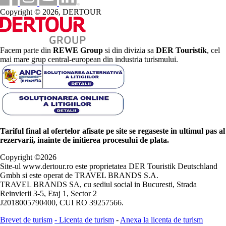
Copyright © 2026, DERTOUR
Facem parte din
REWE Group
si din divizia sa
DER Touristik
, cel
mai mare grup central-european din industria turismului.
Tariful final al ofertelor afisate pe site se regaseste in ultimul pas al
rezervarii, inainte de initierea procesului de plata.
Copyright ©
2026
Site-ul www.dertour.ro este proprietatea DER Touristik Deutschland
Gmbh si este operat de TRAVEL BRANDS S.A.
TRAVEL BRANDS SA, cu sediul social in Bucuresti, Strada
Reinvierii 3-5, Etaj 1, Sector 2
J2018005790400, CUI RO 39257566.
Brevet de turism
-
Licenta de turism
-
Anexa la licenta de turism