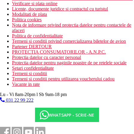
Verificare si plata online
Licente, documente juridice si contractul cu turistul
Modalitati de plata
Politica cookies
Nota de informare privind protectia datelor pentru contactele de
afaceri
Politica de confidentialitate
Termeni si conditii privind comercializarea biletelor de avion
Partener DERTOUR
PROTECTIA CONSUMATORILOR - A.N.P.C.
Protectia datelor cu caracter personal
Protectia datelor pentru paginile noastre de pe retelele sociale
Setari confidentialitate
Termeni si conditii
Termeni si conditii pentru utilizarea voucherului cadou
Vacante in rate
Lu - Vi 8am-20pm l Sb 9am-18 pm
031 22 99 222
WHATSAPP - SCRIE-NE