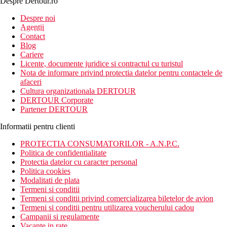
Despre Dertour.ro
Inscrie-te la
Despre noi
Agentii
newsletter!
Contact
Blog
Cariere
Licente, documente juridice si contractul cu turistul
Nota de informare privind protectia datelor pentru contactele de
afaceri
Cultura organizationala DERTOUR
DERTOUR Corporate
Partener DERTOUR
Informatii pentru clienti
PROTECTIA CONSUMATORILOR - A.N.P.C.
Politica de confidentialitate
Protectia datelor cu caracter personal
Politica cookies
Modalitati de plata
Termeni si conditii
Termeni si conditii privind comercializarea biletelor de avion
Termeni si conditii pentru utilizarea voucherului cadou
Campanii si regulamente
Vacante in rate