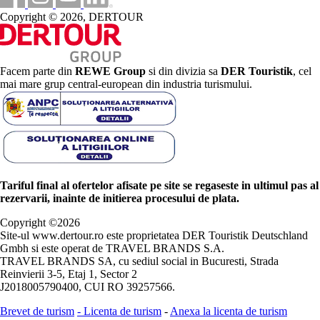
Copyright © 2026, DERTOUR
Facem parte din
REWE Group
si din divizia sa
DER Touristik
, cel
mai mare grup central-european din industria turismului.
Tariful final al ofertelor afisate pe site se regaseste in ultimul pas al
rezervarii, inainte de initierea procesului de plata.
Copyright ©
2026
Site-ul www.dertour.ro este proprietatea DER Touristik Deutschland
Gmbh si este operat de TRAVEL BRANDS S.A.
TRAVEL BRANDS SA, cu sediul social in Bucuresti, Strada
Reinvierii 3-5, Etaj 1, Sector 2
J2018005790400, CUI RO 39257566.
Brevet de turism
-
Licenta de turism
-
Anexa la licenta de turism